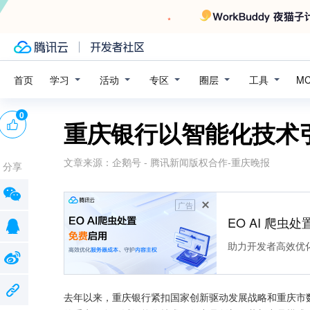
学习
活动
专区
圈层
工具
首页
M
0
重庆银行以智能化技术
文章来源：
企鹅号 - 腾讯新闻版权合作-重庆晚报
分享
广告
EO AI 爬虫
助力开发者高效优
去年以来，重庆银行紧扣国家创新驱动发展战略和重庆市