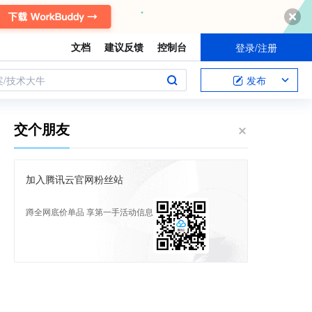
文档
建议反馈
控制台
登录/注册
案/技术大牛
发布
交个朋友
加入腾讯云官网粉丝站
蹲全网底价单品 享第一手活动信息