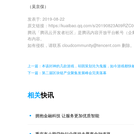
（吴京俣）
发表于:
2019-08-22
原文链接
：
https://kuaibao.qq.com/s/20190823A09RZC
腾讯「腾讯云开发者社区」是腾讯内容开放平台帐号（企
布内容。
如有侵权，请联系 cloudcommunity@tencent.com 删除
上一篇：本该封神的几款游戏，却因策划沦为鬼服，如今游戏都快
下一篇：第二届区块链产业聚集发展峰会完美落幕
相关
快讯
拥抱金融科技 让服务更加优质智能
重庆市小额贷款行业坚持走普惠金融道路