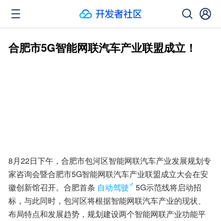
合肥市5G智能网联汽车产业联盟成立！
8月22日下午，合肥市包河区智能网联汽车产业发展规划专
家咨询会暨合肥市5G智能网联汽车产业联盟成立大会在安
徽创新馆召开。合肥首条
自动驾驶
5G示范线将启动招
标，与此同时，包河区将根据智能网联汽车产业的现状、
布局特点和发展趋势，规划建设两个智能网联产业功能平