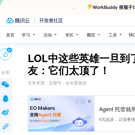
学习
活动
专区
圈层
工具
首页
M
0
LOL中这些英雄一旦
友：它们太顶了！
分享
文章来源：
企鹅号 - 会会爱旅游
广告
Agent 托管就用
0元起步，让业务快速拥