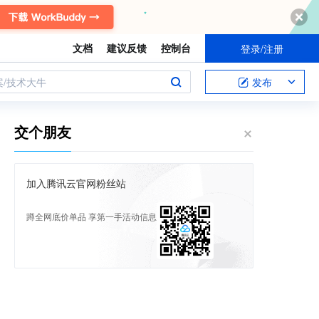
文档
建议反馈
控制台
登录/注册
案/技术大牛
发布
交个朋友
加入腾讯云官网粉丝站
蹲全网底价单品 享第一手活动信息