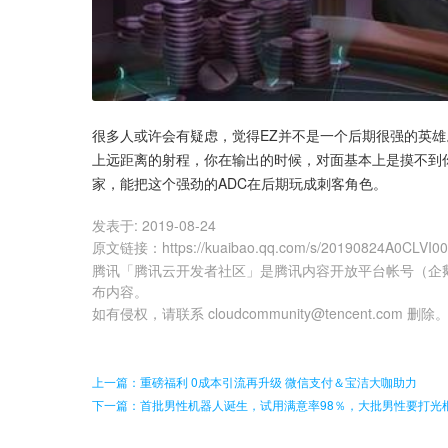
很多人或许会有疑虑，觉得EZ并不是一个后期很强的英雄
上远距离的射程，你在输出的时候，对面基本上是摸不到你
家，能把这个强劲的ADC在后期玩成刺客角色。
发表于:
2019-08-24
原文链接
：
https://kuaibao.qq.com/s/20190824A0CLVI0
腾讯「腾讯云开发者社区」是腾讯内容开放平台帐号（企
布内容。
如有侵权，请联系 cloudcommunity@tencent.com 删除
上一篇：重磅福利 0成本引流再升级 微信支付＆宝洁大咖助力
下一篇：首批男性机器人诞生，试用满意率98％，大批男性要打光