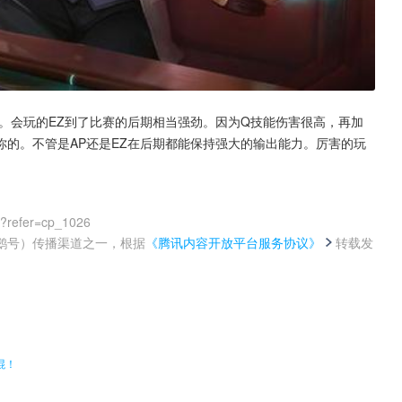
。会玩的EZ到了比赛的后期相当强劲。因为Q技能伤害很高，再加
的。不管是AP还是EZ在后期都能保持强大的输出能力。厉害的玩
0?refer=cp_1026
鹅号）传播渠道之一，根据
《腾讯内容开放平台服务协议》
转载发
。
棍！