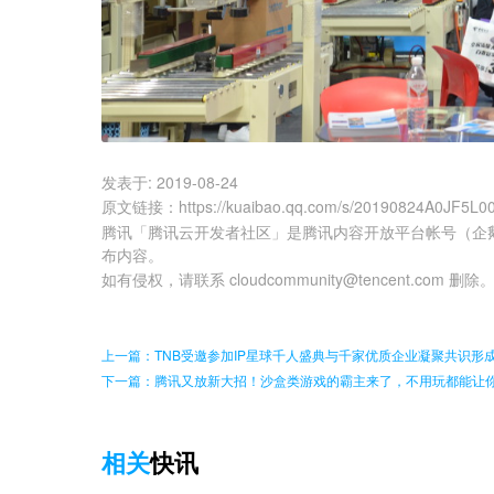
发表于:
2019-08-24
原文链接
：
https://kuaibao.qq.com/s/20190824A0JF5L0
腾讯「腾讯云开发者社区」是腾讯内容开放平台帐号（企
布内容。
如有侵权，请联系 cloudcommunity@tencent.com 删除
上一篇：TNB受邀参加IP星球千人盛典与千家优质企业凝聚共识形
下一篇：腾讯又放新大招！沙盒类游戏的霸主来了，不用玩都能让
相关
快讯