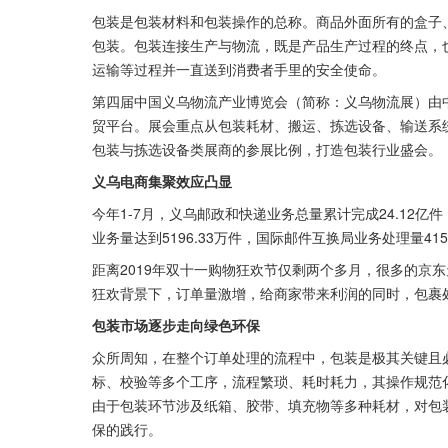
包装是包装材料和包装操作的总称。商品外面所有的盒子
包装。包装连接生产与物流，既是产品生产过程的终点，
运输等过程并一直送到消费者手里的安全使命。
第四届中国义乌物流产业博览会（简称：义乌物流展）由
贸平台。展会重点从包装耗材、搬运、拣选设备、输送系
包装与拣选设备类展商的参展比例，打造包装行业盛会。
义乌电商集聚效应凸显
今年1-7月，义乌邮政和快递业务总量累计完成24.12亿件
业务量达到5196.33万件，国际邮件互换局业务处理量415
距离2019年双十一购物狂欢节仅剩两个多月，很多的京
狂欢背景下，订单量激增，给商家带来利润的同时，包裹
包装市场逐步走向绿色环保
众所周知，在整个订单处理的流程中，包装是极其关键且
标、校验等多个工序，流程繁琐、耗时耗力，其操作规范
由于包装环节涉及纸箱、胶带、填充物等多种耗材，对包
保的践行。