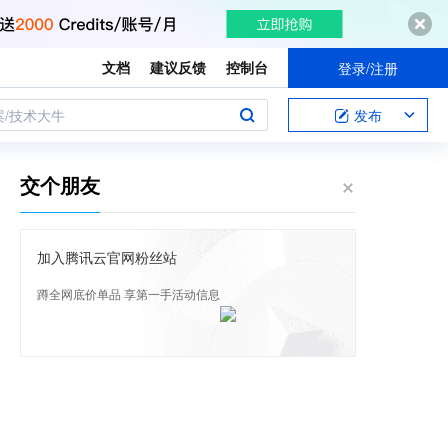
文档
建议反馈
控制台
登录/注册
案/技术大牛
发布
交个朋友
加入腾讯云官网粉丝站
蹲全网底价单品 享第一手活动信息