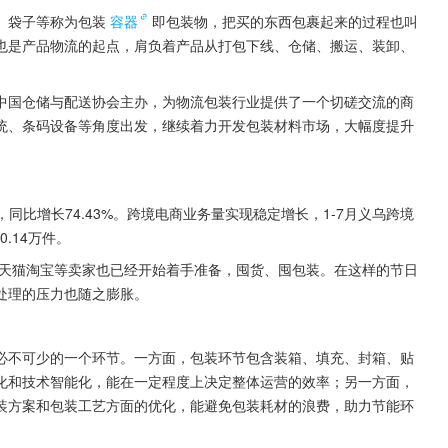
、袋子等称为包装
容器
即包装物，把买的东西包裹起来的过程也叫
也是产品物流的起点，肩负着产品从打包下线、仓储、搬运、装卸、
中国仓储与配送协会主办，为物流包装行业提供了一个切磋交流的商
统、条码设备等角度出发，继续着力开发包装材料市场，大幅度提升
，同比增长74.43%。跨境电商业务量实现稳定增长，1-7月义乌跨境
0.14万件。
东天猫淘宝等卖家也已经开始着手准备，囤货、囤包装。在这样的节日
处理的压力也随之膨胀。
必不可少的一个环节。一方面，包装环节包含装箱、填充、封箱、贴
化和技术智能化，能在一定程度上决定整体运营的效率；另一方面，
装方案和包装工艺方面的优化，能避免包装耗材的浪费，助力节能环