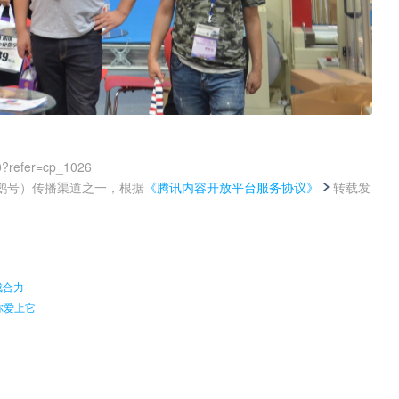
0?refer=cp_1026
鹅号）传播渠道之一，根据
《腾讯内容开放平台服务协议》
转载发
。
成合力
你爱上它