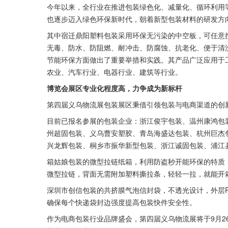
今年以来，全行业在推进包装绿色化、减量化、循环利用
也逐步迈入绿色环保新时代，朝着新型包装材料的研发方
其中宿迁鼎阳塑料包装采用环保无污染的中空板，可任意
无毒、防水、防阻燃、耐冲击、防腐蚀、抗老化、便于清
节能环保方面做出了重要举措和实践。其产品广泛应用于
农业、汽车行业、电器行业、建筑等行业。
博览会展区专业化程度高，力争成为新标杆
第四届义乌物流展包装展区秉借引领包装与电商渠道的创
目前已报名参展的包装企业：浙江俊宇包装、温州康鸿包
州超固包装、义乌曹安塑胶、青岛海盛达包装、杭州巨杰
兴龙辉包装、桐乡市振华新型包装、浙江诚固包装、浦江
箱姑娘包装的微型拉链纸箱，利用防盗秒开能环保的特质
微型拉链，背面无需附加塑料撕拉条，轻轻一拉，就能开
深圳市创信包装的共挤膜气泡信封袋，不透光设计，外层
确保每个快递袋封边强度提高包装快件安全性。
作为电商包装行业品牌盛会，第四届义乌物流展将于9月2