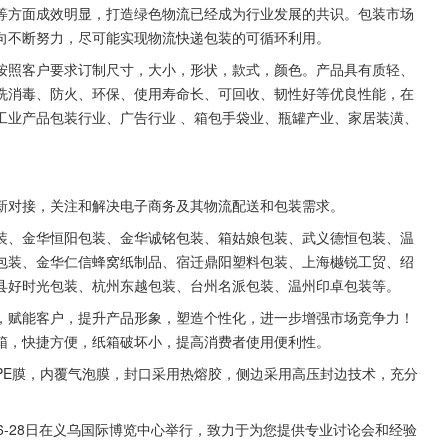
等方面成效明显，打造绿色物流已经成为行业发展的共识。包装市场
向不断努力，尽可能实现物流快递包装的可循环利用。
按照客户要求订制尺寸，大小，形状，款式，颜色。产品具有质轻、
洗消毒、防火、环保、使用寿命长、可回收、韧性好等优良性能，在
工业产品包装行业、广告行业 、箱包手袋业、瓶罐产业、家居装潢、
新对接，关注和解决电子商务及其物流配送和包装需求。
装、金华恒阳包装、金华诚铭包装、箱姑娘包装、武义德恒包装、温
包装、金华仁信蜂窝纸制品、宿迁鼎阳塑料包装、上海樾锐工贸、绍
县好时光包装、杭州东越包装、台州名派包装、温州印卓包装等。
，赋能客户，提升产品形象，塑造个性化，进一步增强市场竞争力！
箱，快捷方便，纸箱破坏小，提高消费者使用便利性。
PE膜，内覆气泡膜，封口采用热熔胶，侧边采用高压封边技术，充分
6-28日在义乌国际博览中心举行，致力于为您提供专业讨论会和经验