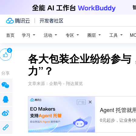
学习
活动
专区
圈层
工具
首页
M
0
各大包装企业纷纷参与
力”？
分享
文章来源：
企鹅号 - 翔达展览
广告
Agent 托管就用
0元起步，让业务快速拥