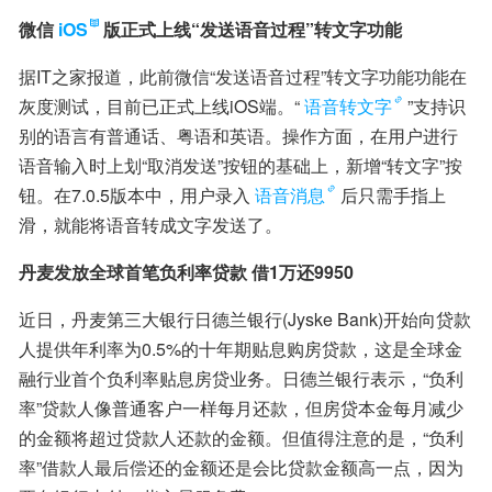
微信
iOS
版正式上线“发送语音过程”转文字功能
据IT之家报道，此前微信“发送语音过程”转文字功能功能在
灰度测试，目前已正式上线iOS端。“
语音转文字
”支持识
别的语言有普通话、粤语和英语。操作方面，在用户进行
语音输入时上划“取消发送”按钮的基础上，新增“转文字”按
钮。在7.0.5版本中，用户录入
语音消息
后只需手指上
滑，就能将语音转成文字发送了。
丹麦发放全球首笔负利率贷款 借1万还9950
近日，丹麦第三大银行日德兰银行(Jyske Bank)开始向贷款
人提供年利率为0.5%的十年期贴息购房贷款，这是全球金
融行业首个负利率贴息房贷业务。日德兰银行表示，“负利
率”贷款人像普通客户一样每月还款，但房贷本金每月减少
的金额将超过贷款人还款的金额。但值得注意的是，“负利
率”借款人最后偿还的金额还是会比贷款金额高一点，因为