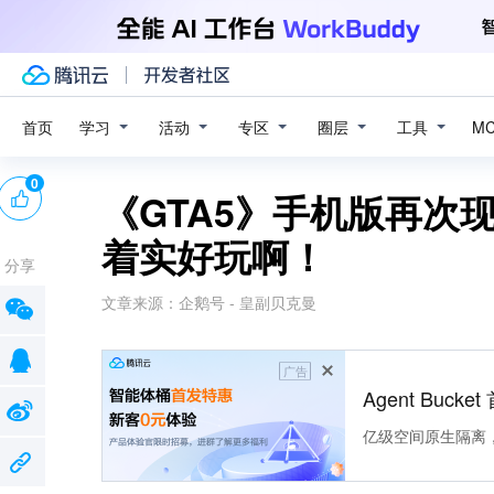
学习
活动
专区
圈层
工具
首页
M
0
《GTA5》手机版再次
着实好玩啊！
分享
文章来源：
企鹅号 - 皇副贝克曼
广告
Agent Buck
亿级空间原生隔离