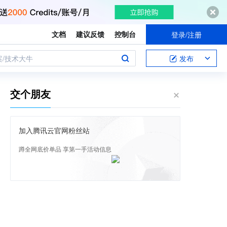
文档
建议反馈
控制台
登录/注册
案/技术大牛
发布
交个朋友
加入腾讯云官网粉丝站
蹲全网底价单品 享第一手活动信息