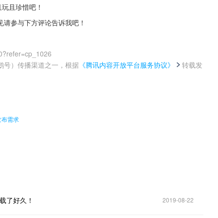
且玩且珍惜吧！
见请参与下方评论告诉我吧！
0?refer=cp_1026
鹅号）传播渠道之一，根据
《腾讯内容开放平台服务协议》
转载发
。
发布需求
下载了好久！
2019-08-22