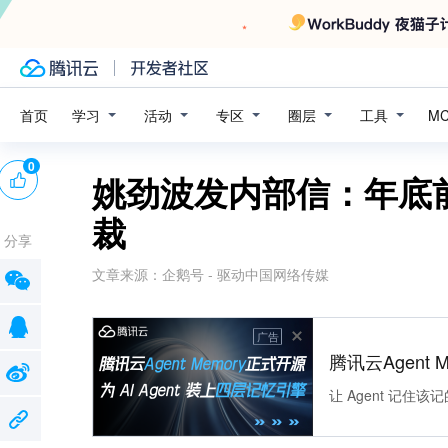
学习
活动
专区
圈层
工具
首页
M
0
姚劲波发内部信：年底
裁
分享
文章来源：
企鹅号 - 驱动中国网络传媒
广告
腾讯云Agent 
让 Agent 记