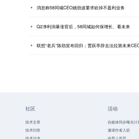
消息称58同城CEO姚劲波要求砍掉不盈利业务
Q2净利润暴涨背后，58同城如何保增长、看未来
联想“老兵”陈劲宣布回归；贾跃亭辞去法拉第未来CE
社区
活动
技术文章
自媒体同步曝光计
技术问答
邀请作者入驻
技术沙龙
自荐上首页