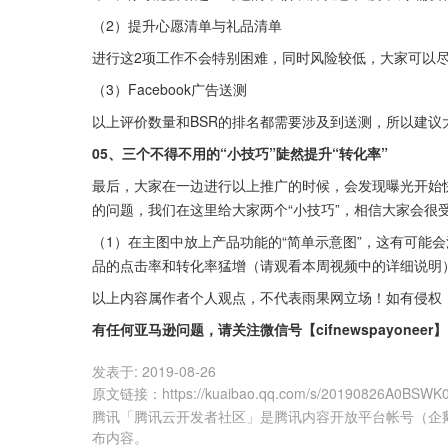
（2）提升心愿清单与礼品清单
进行这2项工作不会特别困难，同时风险较低，大家可以
（3）Facebook广告送测
以上评价数量和BSR的排名都需要涉及到送测，所以建议大家
05、三个不得不用的“小技巧”陡然提升“转化率”
最后，大家在一边进行以上推广的时候，会发现曝光开始快
的问题，我们在这里给大家两个“小技巧”，相信大家会很
（1）在主图中放上产品功能的“简单示意图”，这有可能
品的点击率和转化率猛增（请观看本周视频中的详细说明
以上内容属作者个人观点，不代表雨果网立场！如有侵权
有任何亚马逊问题，请关注微信号【cifnewspayoneer】
发表于:
2019-08-26
原文链接
：
https://kuaibao.qq.com/s/20190826A0BSWK
腾讯「腾讯云开发者社区」是腾讯内容开放平台帐号（企
布内容。