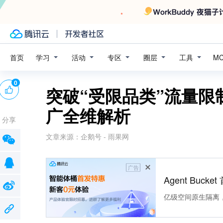
学习
活动
专区
圈层
工具
首页
M
0
突破“受限品类”流量
广全维解析
分享
文章来源：
企鹅号 - 雨果网
广告
Agent Buck
亿级空间原生隔离