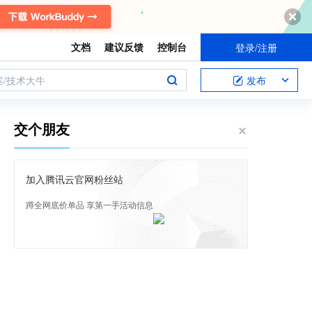
文档
建议反馈
控制台
登录/注册
案/技术大牛
发布
交个朋友
加入腾讯云官网粉丝站
蹲全网底价单品 享第一手活动信息