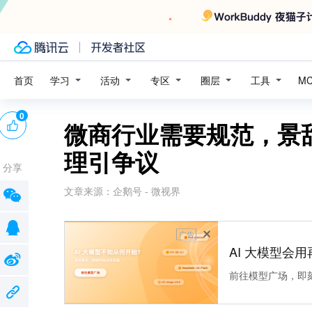
学习
活动
专区
圈层
工具
首页
M
0
微商行业需要规范，景
理引争议
分享
文章来源：
企鹅号 - 微视界
广告
AI 大模型会用
前往模型广场，即