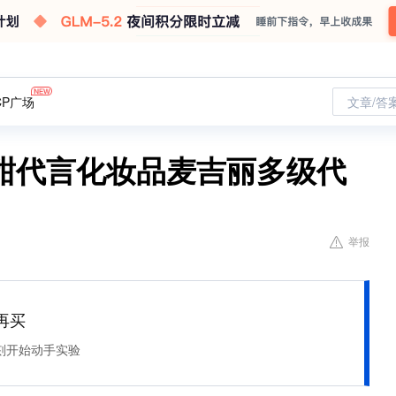
CP广场
文章/答
甜代言化妆品麦吉丽多级代
举报
再买
刻开始动手实验