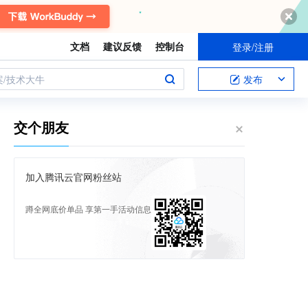
文档
建议反馈
控制台
登录/注册
案/技术大牛
发布
交个朋友
加入腾讯云官网粉丝站
蹲全网底价单品 享第一手活动信息