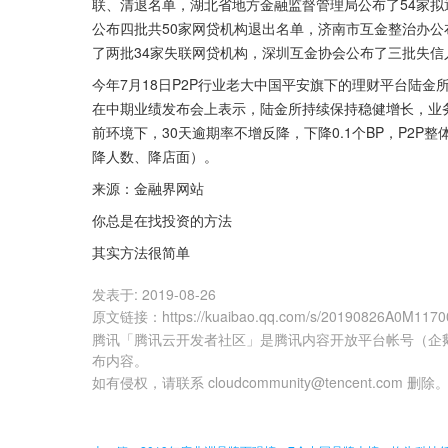
联、清退名单，湖北省地方金融监督管理局公布了54家拟
公布四批共50家网贷机构退出名单，济南市互金整治办公
了两批34家失联网贷机构，深圳互金协会公布了三批失信
今年7月18日P2P行业老大中国平安旗下的理财平台陆金
在中期业绩发布会上表示，陆金所持续保持稳健增长，业
前环境下，30天逾期率不增反降，下降0.1个BP，P2P
降人数、降店面）。
来源：金融界网站
你总是在找投资的方法
其实方法很简单
发表于:
2019-08-26
原文链接
：
https://kuaibao.qq.com/s/20190826A0M1170
腾讯「腾讯云开发者社区」是腾讯内容开放平台帐号（企
布内容。
如有侵权，请联系 cloudcommunity@tencent.com 删除