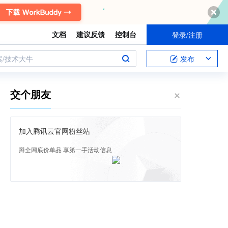
文档
建议反馈
控制台
登录/注册
案/技术大牛
发布
交个朋友
加入腾讯云官网粉丝站
蹲全网底价单品 享第一手活动信息