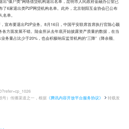
退出“僵尸类”网络借贷机构退出名单，昆明市人民政府金融办公室已
布了6家退出类P2P网贷机构名单。此外，北京朝阳互金协会已公布
人名单。
所，宣布要退出P2P业务。8月16日，中国平安联席首席执行官陈心颖
务各方面发展不错。陆金所从去年底开始披露资产质量的数据，在当
整体业务量占比少于20%，也会积极响应监管机构的“三降”（降余额、
0?refer=cp_1026
鹅号）传播渠道之一，根据
《腾讯内容开放平台服务协议》
转载发
。