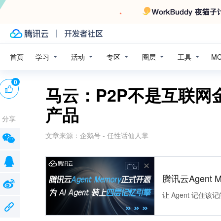
学习
活动
专区
圈层
工具
首页
M
0
马云：P2P不是互联网
产品
分享
文章来源：
企鹅号 - 任性话仙人掌
广告
腾讯云Agent 
让 Agent 记