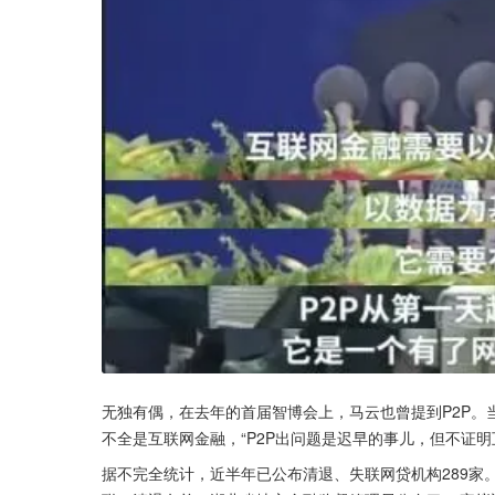
无独有偶，在去年的首届智博会上，马云也曾提到P2P。
不全是互联网金融，“P2P出问题是迟早的事儿，但不证明
据不完全统计，近半年已公布清退、失联网贷机构289家