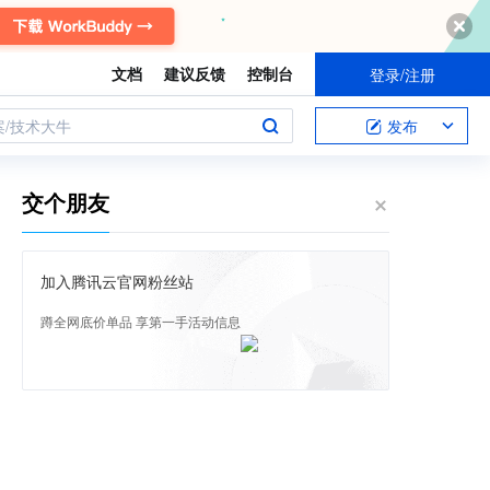
文档
建议反馈
控制台
登录/注册
案/技术大牛
发布
交个朋友
加入腾讯云官网粉丝站
蹲全网底价单品 享第一手活动信息