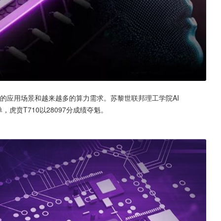
杂的应用场景和越来越多的算力需求。苏黎世联邦理工学院AI 
单，虎贲T710以28097分成绩夺魁。