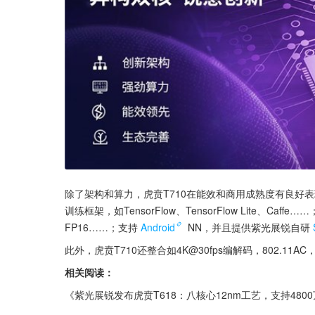
除了架构和算力，虎贲T710在能效和商用成熟度有良好表现，
训练框架，如TensorFlow、TensorFlow Lite、Caf
FP16……；支持
Android
 NN，并且提供紫光展锐自研
此外，虎贲T710还整合如4K@30fps编解码，802.11A
相关阅读：
《紫光展锐发布虎贲T618：八核心12nm工艺，支持480