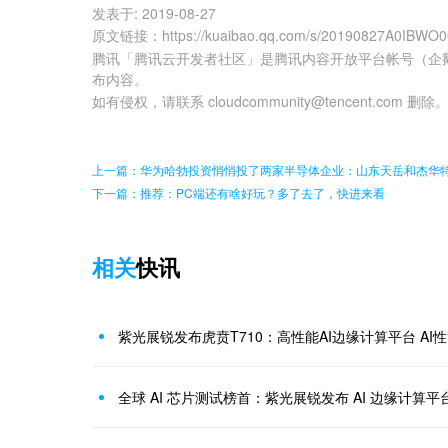
发表于:
2019-08-27
原文链接
：
https://kuaibao.qq.com/s/20190827A0IBWO
腾讯「腾讯云开发者社区」是腾讯内容开放平台帐号（企
布内容。
如有侵权，请联系 cloudcommunity@tencent.com 删除
上一篇：华为哈勃投资悄悄投了两家半导体企业：山东天岳和杰华
下一篇：推荐：PC端还有啥好玩？多了去了，快进来看
相关
快讯
紫光展锐发布虎贲T710：高性能AI边缘计算平台 AI
全球 AI 芯片测试榜首：紫光展锐发布 AI 边缘计算平台