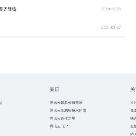
新品齐登场
2019-12-26
2024-02-27
圈层
关
划
腾讯云最具价值专家
社
腾讯云架构师技术同盟
免
腾讯云创作之星
联
腾讯云TDP
友
M