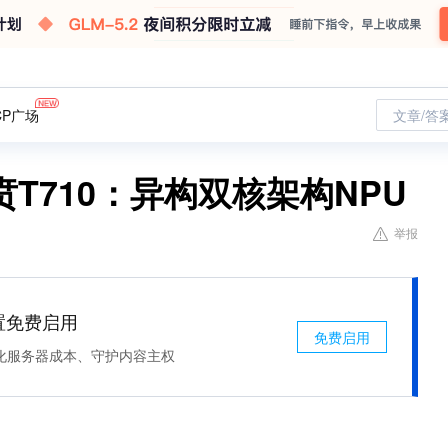
CP广场
文章/答
T710：异构双核架构NPU
举报
处置免费启用
免费启用
化服务器成本、守护内容主权