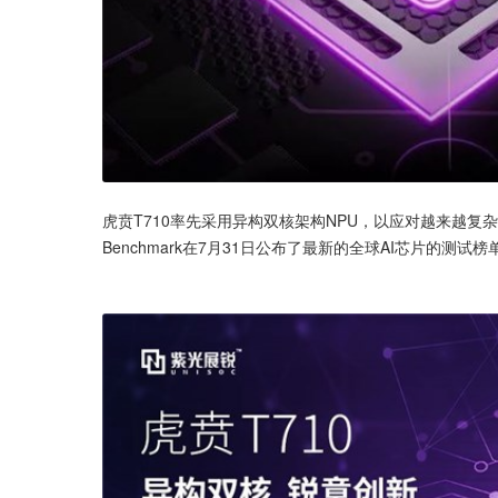
虎贲T710率先采用异构双核架构NPU，以应对越来越复
Benchmark在7月31日公布了最新的全球AI芯片的测试榜