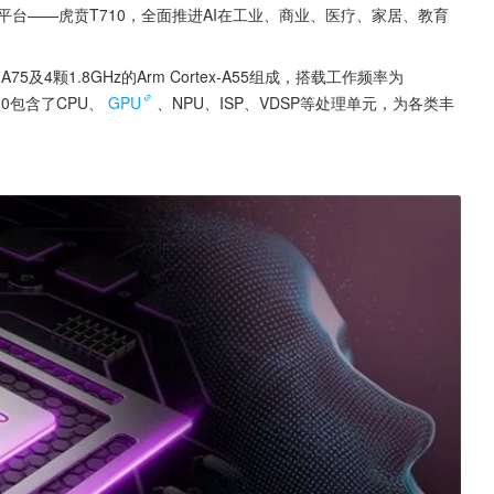
平台——虎贲T710，全面推进AI在工业、商业、医疗、家居、教育
-A75及4颗1.8GHz的Arm Cortex-A55组成，搭载工作频率为
710包含了CPU、
GPU
、NPU、ISP、VDSP等处理单元，为各类丰