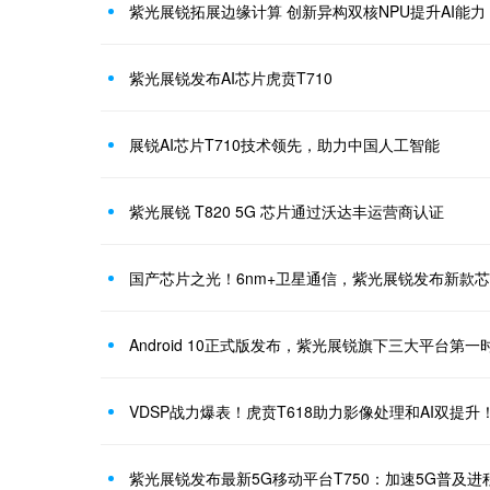
紫光展锐拓展边缘计算 创新异构双核NPU提升AI能力
紫光展锐发布AI芯片虎贲T710
展锐AI芯片T710技术领先，助力中国人工智能
紫光展锐 T820 5G 芯片通过沃达丰运营商认证
国产芯片之光！6nm+卫星通信，紫光展锐发布新款
Android 10正式版发布，紫光展锐旗下三大平台第一
VDSP战力爆表！虎贲T618助力影像处理和AI双提升
紫光展锐发布最新5G移动平台T750：加速5G普及进