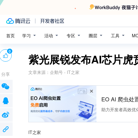
学习
活动
专区
圈层
工具
首页
M
0
紫光展锐发布AI芯片虎贲
文章来源：
企鹅号 - IT之家
分享
广告
EO AI 爬虫
助力开发者高效优
IT之家