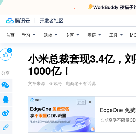
学习
活动
专区
圈层
工具
首页
M
0
小米总裁套现3.4亿，
1000亿！
分享
文章来源：
企鹅号 - 电商老王有话说
广告
EdgeOne 
长期享受不限量CD