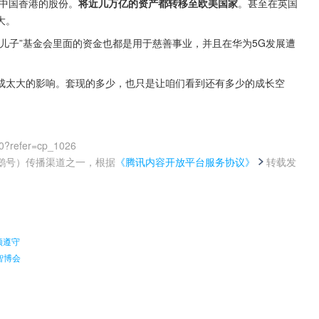
和中国香港的股份。
将近几万亿的资产都转移至欧美国家
。甚至在英国
大。
儿子”基金会里面的资金也都是用于慈善事业，并且在华为5G发展遭
成太大的影响。套现的多少，也只是让咱们看到还有多少的成长空
0?refer=cp_1026
鹅号）传播渠道之一，根据
《腾讯内容开放平台服务协议》
转载发
。
须遵守
智博会