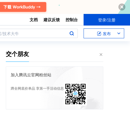
文档
建议反馈
控制台
登录/注册
案/技术大牛
发布
交个朋友
加入腾讯云官网粉丝站
蹲全网底价单品 享第一手活动信息