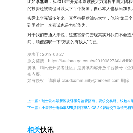
比如
李嘉诚
，从2013年开始李嘉诚便大力抛售中国大陆
的投资还被调侃可以买下半个英国，自己本人也移民加拿
实际上李嘉诚多年来一直坚持捐赠汕头大学，他的“第三个
到困难时，李嘉诚也是力挺华为。
对于我们普通人来说，这些富豪们套现其实对我们不会造
间，顺便感叹一下“万恶的有钱人”而已。
发表于:
2019-08-27
原文链接
：
https://kuaibao.qq.com/s/20190827A0JVHR0
腾讯「腾讯云开发者社区」是腾讯内容开放平台帐号（企
布内容。
如有侵权，请联系 cloudcommunity@tencent.com 删除
上一篇：瑞士发布最新区块链服务监管指南，要求交易所、钱包均
下一篇：小康股份电动车SF5搭载阿里AliOS 2.0智能交互系统亮相
相关
快讯