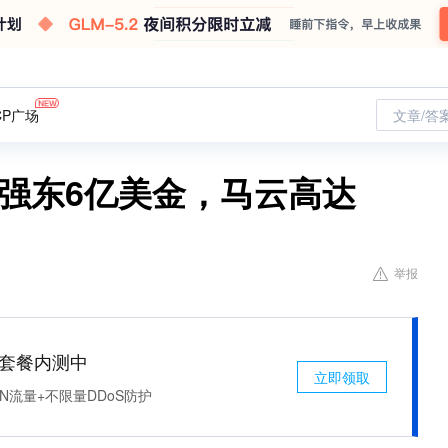
CP广场
文章/答
刘强东6亿美金，马云高达
举报
免费套餐内测中
立即领取
N流量+不限量DDoS防护