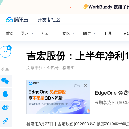
学习
活动
专区
圈层
工具
首页
M
0
吉宏股份：上半年净利1.4
文章来源：
企鹅号 - 格隆汇
分享
广告
EdgeOne 
长期享受不限量CD
格隆汇8月27日丨吉宏股份(002803.SZ)披露2019年