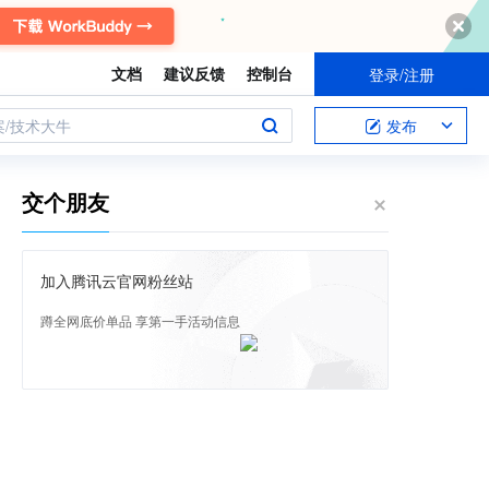
文档
建议反馈
控制台
登录/注册
案/技术大牛
发布
交个朋友
加入腾讯云官网粉丝站
蹲全网底价单品 享第一手活动信息