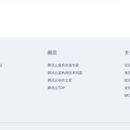
圈层
关
划
腾讯云最具价值专家
社
腾讯云架构师技术同盟
免
腾讯云创作之星
联
腾讯云TDP
友
M