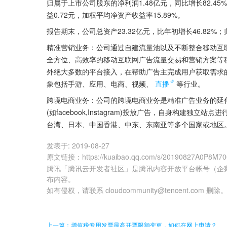
归属于上市公司股东的净利润1.48亿元，同比增长82.45
益0.72元，加权平均净资产收益率15.89%。
报告期末，公司总资产23.32亿元，比年初增长46.82%；
精准营销业务：公司通过自建流量池以及不断整合移动互联
全方位、高效率的移动互联网广告流量交易和营销方案等移
外绝大多数的平台接入，在帮助广告主完成用户获取需求
象包括手游、应用、电商、视频、
直播
等行业。
跨境电商业务：公司的跨境电商业务是精准广告业务的延
(如facebook,Instagram)投放广告，自身构建
台湾、日本、中国香港、中东、东南亚等多个国家或地区
发表于:
2019-08-27
原文链接
：
https://kuaibao.qq.com/s/20190827A0P8M7
腾讯「腾讯云开发者社区」是腾讯内容开放平台帐号（企
布内容。
如有侵权，请联系 cloudcommunity@tencent.com 删除
上一篇：增值税专用发票最高开票限额变更，如何在网上申请？