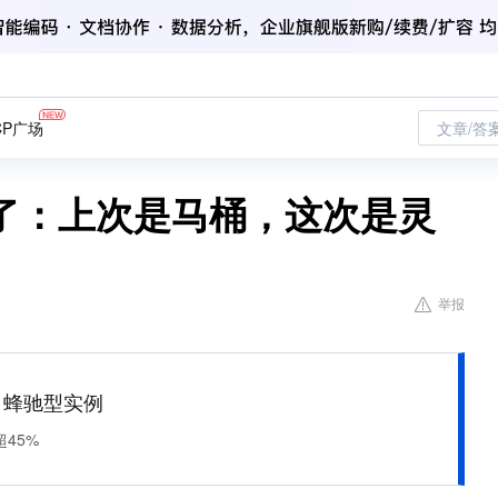
CP广场
文章/答
了：上次是马桶，这次是灵
举报
M 蜂驰型实例
45%