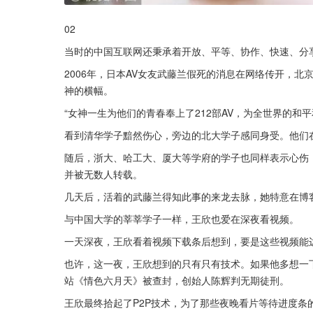
02
当时的中国互联网还秉承着开放、平等、协作、快速、分
2006年，日本AV女友武藤兰假死的消息在网络传开，
神的横幅。
“女神一生为他们的青春奉上了212部AV，为全世界的和
看到清华学子黯然伤心，旁边的北大学子感同身受。他们在
随后，浙大、哈工大、厦大等学府的学子也同样表示心伤，
并被无数人转载。
几天后，活着的武藤兰得知此事的来龙去脉，她特意在博
与中国大学的莘莘学子一样，王欣也爱在深夜看视频。
一天深夜，王欣看着视频下载条后想到，要是这些视频能
也许，这一夜，王欣想到的只有只有技术。如果他多想一下
站《情色六月天》被查封，创始人陈辉判无期徒刑。
王欣最终拾起了P2P技术，为了那些夜晚看片等待进度条的