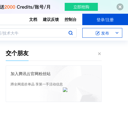
文档
建议反馈
控制台
登录/注册
案/技术大牛
发布
交个朋友
加入腾讯云官网粉丝站
蹲全网底价单品 享第一手活动信息