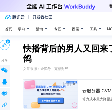
学习
活动
专区
圈层
工具
首页
M
0
快播背后的男人又回来
鸽
分享
文章来源：
企鹅号 - 亮相财经
广告
云服务器 CV
算力成本最大降幅超