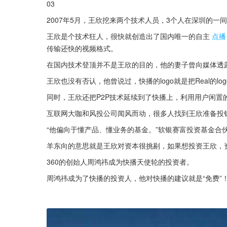
03
2007年5月，王欣挖来两个技术人员，3个人在深圳的一
王欣是个技术狂人，很快就创造出了国内唯一的自主
点播
传输还快的视频格式。
在国内技术登顶并不是王欣的目的，他的妻子曾向媒体透露过
王欣也没有否认，他曾说过，快播的logo就是把Real的lo
同时，王欣还把P2P技术延续到了快播上，利用用户闲置
互联网大咖和风投公司闻风而动，很多人找到王欣准备投
“他偏向于懂产品、懂业务的基金。”软银赛富投资基金合
羊东向的意思就是王欣对资本很挑剔，如果想投资王欣，
360的创始人周鸿祎成为快播天使轮的投资者。
周鸿祎成为了快播的投资人，他对快播的建议就是“免费”