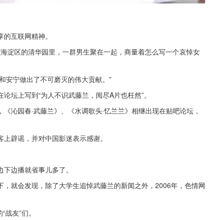
享的互联网精神。
北京海淀区的清华园里，一群男生聚在一起，商量着怎么写一个哀悼女
平和安宁做出了不可磨灭的伟大贡献。”
论坛上写到“为人不识武藤兰，阅尽A片也枉然”。
《沁园春·武藤兰》、《水调歌头·忆兰兰》相继出现在贴吧论坛，
客上辟谣，并对中国影迷表示感谢。
边下边播就省事儿多了。
，就会发现，除了大学生追悼武藤兰的新闻之外，2006年，色情网
“战友”们。