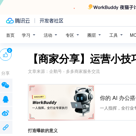
学习
活动
专区
圈层
工具
首页
M
0
【商家分享】运营小技
文章来源：
企鹅号 - 多多商家服务交流
分享
广告
你的 AI 办公搭子
一人指挥，全行业
打造曝款的意义