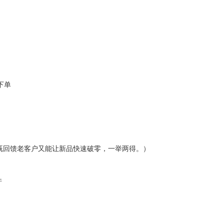
下单
既回馈老客户又能让新品快速破零，一举两得。）
件