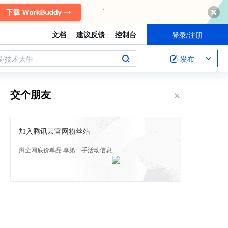
文档
建议反馈
控制台
登录/注册
案/技术大牛
发布
交个朋友
加入腾讯云官网粉丝站
蹲全网底价单品 享第一手活动信息