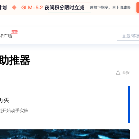
CP广场
文章/答
助推器
举报
再买
刻开始动手实验