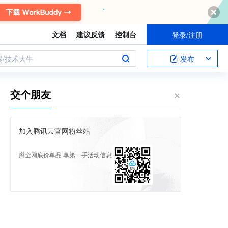
文档
建议反馈
控制台
登录/注册
案/技术大牛
发布
交个朋友
加入腾讯云官网粉丝站
蹲全网底价单品 享第一手活动信息