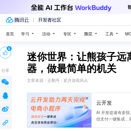
学习
活动
专区
圈层
工具
首页
M
0
迷你世界：让熊孩子远
器，做最简单的机关
分享
文章来源：
企鹅号 - 贰月游戏风云
广告
云开发
AI 开发提速有多
信支付一键集成，