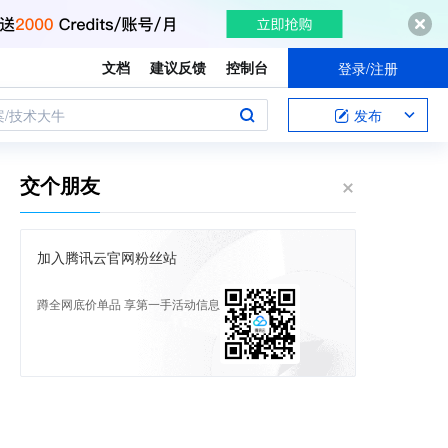
文档
建议反馈
控制台
登录/注册
案/技术大牛
发布
交个朋友
加入腾讯云官网粉丝站
蹲全网底价单品 享第一手活动信息