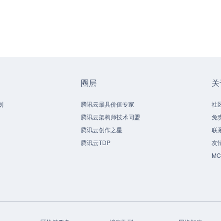
圈层
关
划
腾讯云最具价值专家
社
腾讯云架构师技术同盟
免
腾讯云创作之星
联
腾讯云TDP
友
M