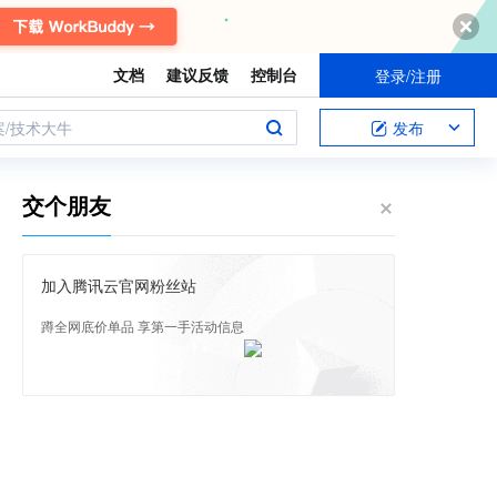
文档
建议反馈
控制台
登录/注册
案/技术大牛
发布
交个朋友
加入腾讯云官网粉丝站
蹲全网底价单品 享第一手活动信息