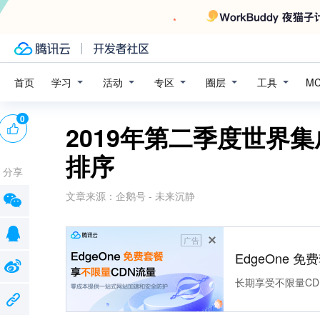
学习
活动
专区
圈层
工具
首页
M
0
2019年第二季度世界
排序
分享
文章来源：
企鹅号 - 未来沉静
广告
EdgeOne 
长期享受不限量CD