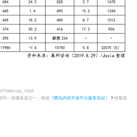
00?refer=cp_1026
鹅号）传播渠道之一，根据
《腾讯内容开放平台服务协议》
转载发
。