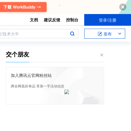
文档
建议反馈
控制台
登录/注册
案/技术大牛
发布
交个朋友
加入腾讯云官网粉丝站
蹲全网底价单品 享第一手活动信息