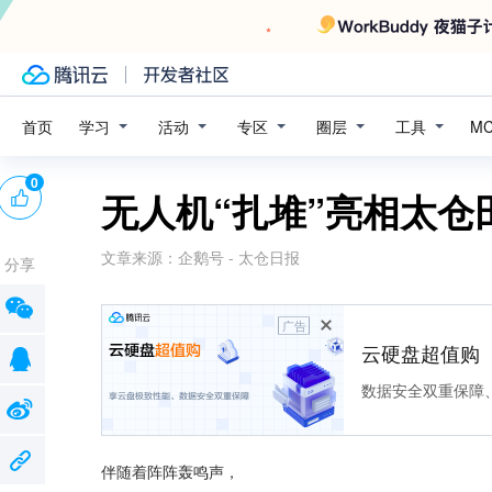
学习
活动
专区
圈层
工具
首页
M
0
无人机“扎堆”亮相太
文章来源：
企鹅号 - 太仓日报
分享
广告
云硬盘超值购
数据安全双重保障
伴随着阵阵轰鸣声，