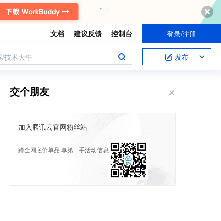
文档
建议反馈
控制台
登录/注册
案/技术大牛
发布
交个朋友
加入腾讯云官网粉丝站
蹲全网底价单品 享第一手活动信息