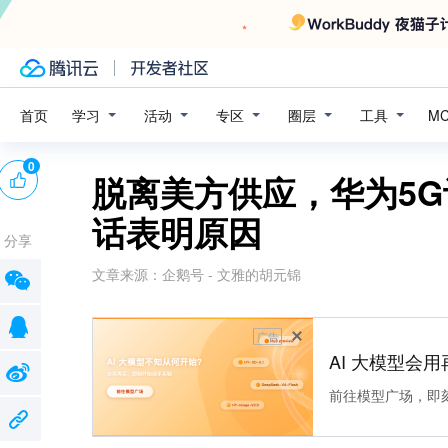
学习
活动
专区
圈层
工具
首页
M
0
脱离美方供应，华为5
话表明原因
分享
文章来源：
企鹅号 - 文雅的胡元锦
广告
AI 大模型会用
前往模型广场，即