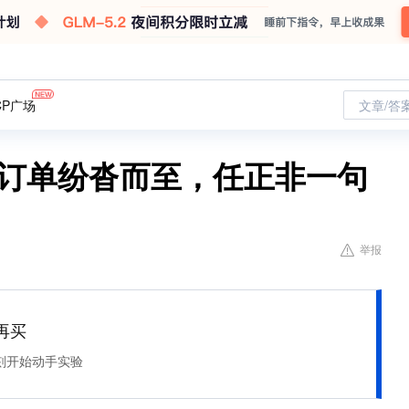
CP广场
文章/答
G订单纷沓而至，任正非一句
举报
再买
刻开始动手实验