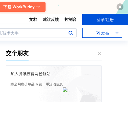
文档
建议反馈
控制台
登录/注册
案/技术大牛
发布
交个朋友
加入腾讯云官网粉丝站
蹲全网底价单品 享第一手活动信息