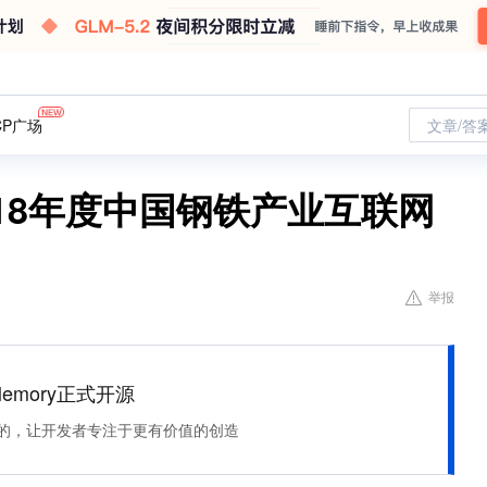
CP广场
文章/答
18年度中国钢铁产业互联网
举报
Memory正式开源
住该记的，让开发者专注于更有价值的创造