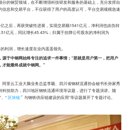
细分的钢贸领域，在不断增强科技研发和服务的基础上，充分发挥自
的信息和交易平台，不仅获得了用户的高度认可，平台交易规模急速
破千亿之后，再获突破性进展，实现交易额1541亿元，净利润也由负转
.51亿元，同比增长45.43%；归属于挂牌公司股东的净利润为
全年的利润，增长速度在业内遥遥领先。
，源于中钢网始终专注的追求一件事情；“那就是用户第一，把用户
，才能最终成就中钢网。”
、阿里云工业大脑业务总监李颖、四川省钢材流通协会秘书长孙家秀
何科技助力，四川地区钢铁流通环境等议题，进行了专题演讲。随
、“
区块链
与钢铁供应链建设的应用”等议题展开了专题讨论。