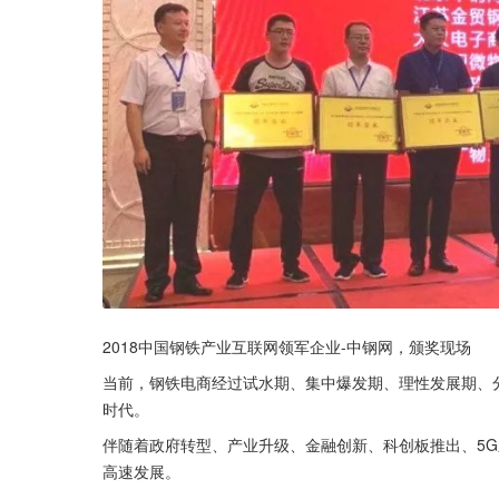
2018中国钢铁产业互联网领军企业-中钢网，颁奖现场
当前，钢铁电商经过试水期、集中爆发期、理性发展期、分
时代。
伴随着政府转型、产业升级、金融创新、科创板推出、5
高速发展。