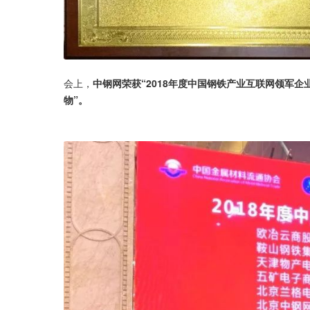
会上，
中钢网荣获“2018年度中国钢铁产业互联网领军企业
物”。