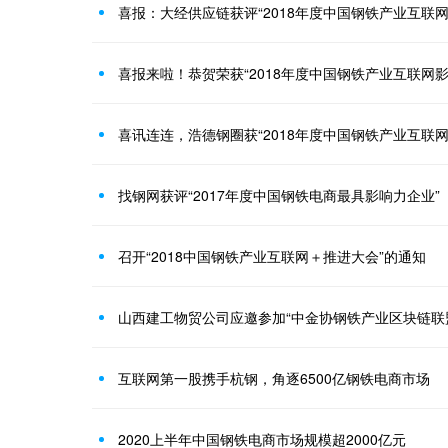
喜报：大经供应链获评“2018年度中国钢铁产业互联
喜报来啦！恭贺荣获“2018年度中国钢铁产业互联网
喜讯连连，浩德钢圈获“2018年度中国钢铁产业互联网
找钢网获评“2017年度中国钢铁电商最具影响力企业”
召开“2018中国钢铁产业互联网＋推进大会”的通知
山西建工物贸公司应邀参加“中金协钢铁产业区块链联
互联网第一股携手杭钢，角逐6500亿钢铁电商市场
2020上半年中国钢铁电商市场规模超2000亿元