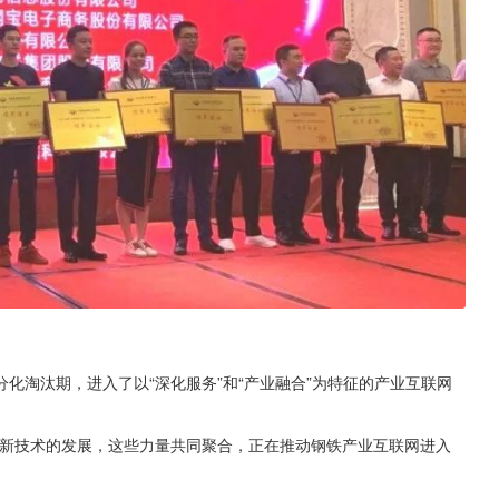
化淘汰期，进入了以“深化服务”和“产业融合”为特征的产业互联网
G新技术的发展，这些力量共同聚合，正在推动钢铁产业互联网进入