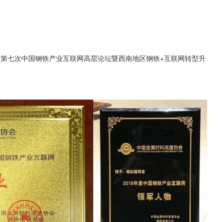
“第七次中国钢铁产业互联网高层论坛暨西南地区钢铁+互联网转型升