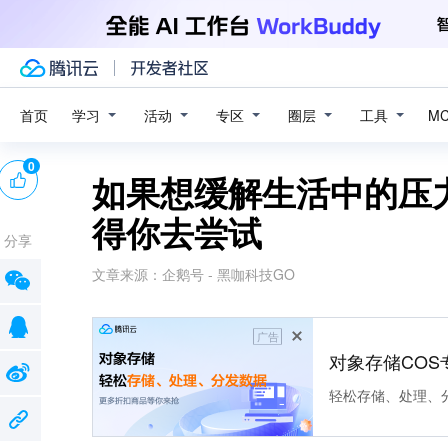
学习
活动
专区
圈层
工具
首页
M
0
如果想缓解生活中的压力
得你去尝试
分享
文章来源：
企鹅号 - 黑咖科技GO
广告
对象存储COS
轻松存储、处理、