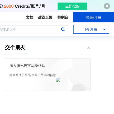
文档
建议反馈
控制台
登录/注册
案/技术大牛
发布
交个朋友
加入腾讯云官网粉丝站
蹲全网底价单品 享第一手活动信息