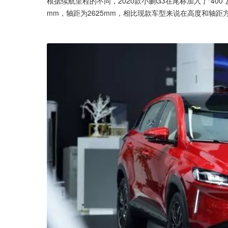
根据续航里程的不同，2020款小鹏G3在尾标加入了“400”及“
mm，轴距为2625mm，相比现款车型来说在高度和轴