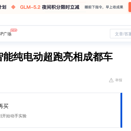
CP广场
文章/答
7智能纯电动超跑亮相成都车
举报
再买
刻开始动手实验