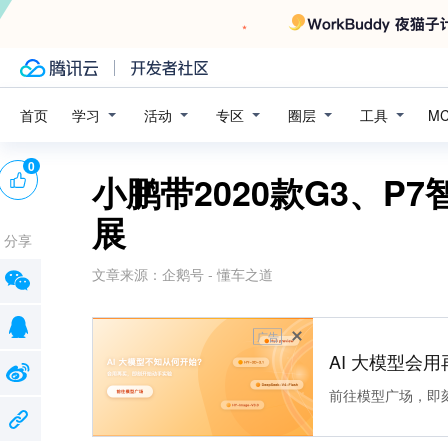
学习
活动
专区
圈层
工具
首页
M
0
小鹏带2020款G3、P
展
分享
文章来源：
企鹅号 - 懂车之道
广告
AI 大模型会用
前往模型广场，即