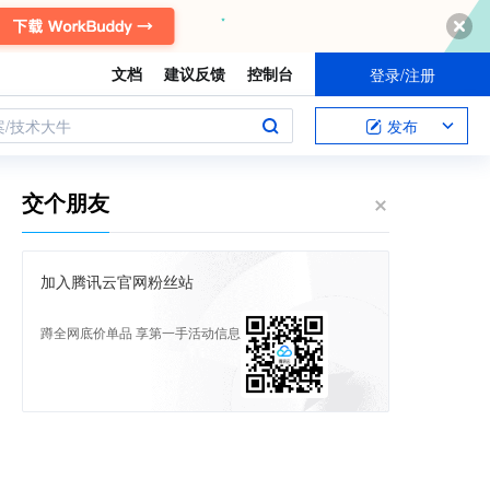
文档
建议反馈
控制台
登录/注册
案/技术大牛
发布
交个朋友
加入腾讯云官网粉丝站
蹲全网底价单品 享第一手活动信息