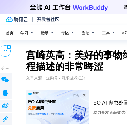
学习
活动
专区
圈层
工具
首页
M
0
宫崎英高：美好的事物
程描述的非常晦涩
分享
文章来源：
企鹅号 - 可乐游戏汇总
广告
EO AI 爬虫
助力开发者高效优