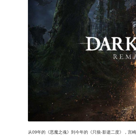
从09年的《恶魔之魂》到今年的《只狼-影逝二度》，宫