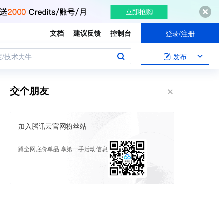
文档
建议反馈
控制台
登录/注册
案/技术大牛
发布
交个朋友
加入腾讯云官网粉丝站
蹲全网底价单品 享第一手活动信息