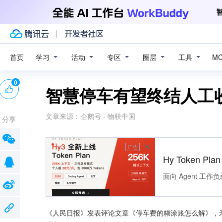
学习
活动
专区
圈层
工具
首页
M
0
智慧停车有望终结人工收
文章来源：
企鹅号 - 物联中国
分享
广告
Hy Token P
面向 Agent 工
《人民日报》发表评论文章《停车费的糊涂账怎么解》，