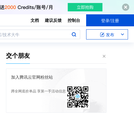
文档
建议反馈
控制台
登录/注册
案/技术大牛
发布
交个朋友
加入腾讯云官网粉丝站
蹲全网底价单品 享第一手活动信息