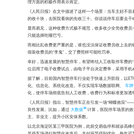
理方面的积极作用表示肯定。
《人民日报》在文中描述了这样一个场景：当车主好不容
的收十块，去医院看病的先收三十。你说说停车后要去干
显而易见，这种收费方式极不规范，收多收少全凭收费员
只能选择吃哑巴亏。
而相比乱收费更严重的是，谁也没法保证收费员收上去的
假装收费员的“李鬼”，交了费照样可能吃罚单。
幸好，迅速发展的智慧停车，有望终结人工收取停车费的“
位启用了电子收费试点，由电子平台决定费率，采用手机a
据了解，目前国内智慧停车行业处于快速上升阶段，以ET
化、信息化、系统化改造。不仅实现车场数据联网、
车牌
化，使停车场彻底告别人工收费，收费行为和标准更加透
《人民日报》指出，智慧停车正在引发一场“蝴蝶效应”—
良性发展。比如，通过
大数据
计算，医院停车场景的效
主、非业主，提升小区安保系数。
以北京海淀区某三甲医院为例，此前交易临停和就诊高峰使
其停车场进行智慧化改造后，支付环节得到优化，每年可节