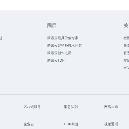
圈层
关
划
腾讯云最具价值专家
社
腾讯云架构师技术同盟
免
腾讯云创作之星
联
腾讯云TDP
友
M
区块链服务
消息队列
网络加速
企业云
CDN加速
视频通话