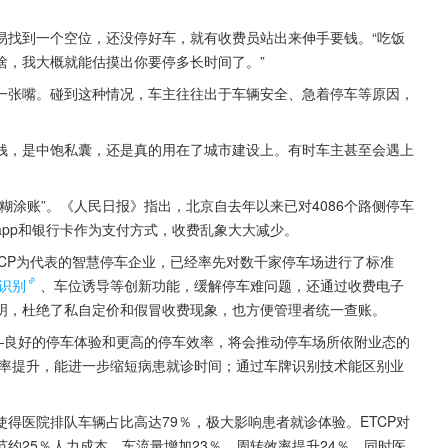
易找到一个空位，还没停好车，就有收费员站出来伸手要钱。“吃饭
啥，我大概就能估摸出你要停多长时间了。”
一张嘴。碰到这种情况，车主往往出于车辆安全、急着停车等原因，
钱，是中饱私囊，还是真的用在了城市建设上。有时车主甚至会遇上
糊涂账”。《人民日报》指出，北京自去年以来已对4086个路侧停车
pp和银行卡作为支付方式，收费乱象大大减少。
CP为代表的智慧停车企业，已经率先对数千家停车场进行了标准
识别
、车位诱导等创新功能，缓解停车难问题，还通过收费电子
明，杜绝了私自定价和假冒收费现象，也方便管理者统一查账。
—良好的停车体验和更高的停车效率，将会推动停车场所依附业态的
率提升，能进一步缩短病患就诊时间；通过车牌识别技术能区别业
得医院排队车辆占比高达79％，极大影响患者就诊体验。ETCP对
约25％人力成本，车流量增加23％，周转效率提升24％，同时医