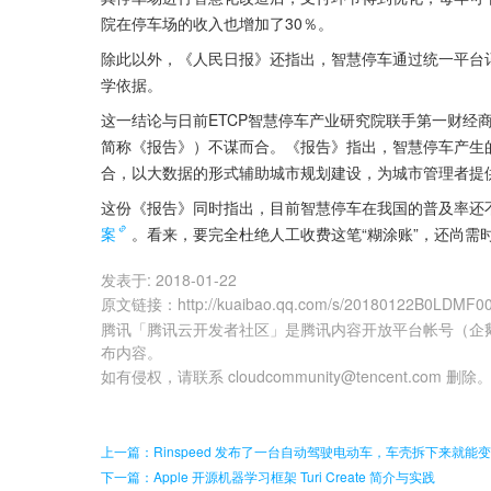
院在停车场的收入也增加了30％。
除此以外，《人民日报》还指出，智慧停车通过统一平台
学依据。
这一结论与日前ETCP智慧停车产业研究院联手第一财经
简称《报告》）不谋而合。《报告》指出，智慧停车产生
合，以大数据的形式辅助城市规划建设，为城市管理者提
这份《报告》同时指出，目前智慧停车在我国的普及率还
案
。看来，要完全杜绝人工收费这笔“糊涂账”，还尚需
发表于:
2018-01-22
原文链接
：
http://kuaibao.qq.com/s/20180122B0LDMF0
腾讯「腾讯云开发者社区」是腾讯内容开放平台帐号（企
布内容。
如有侵权，请联系 cloudcommunity@tencent.com 删除
上一篇：Rinspeed 发布了一台自动驾驶电动车，车壳拆下来就能变
下一篇：Apple 开源机器学习框架 Turi Create 简介与实践