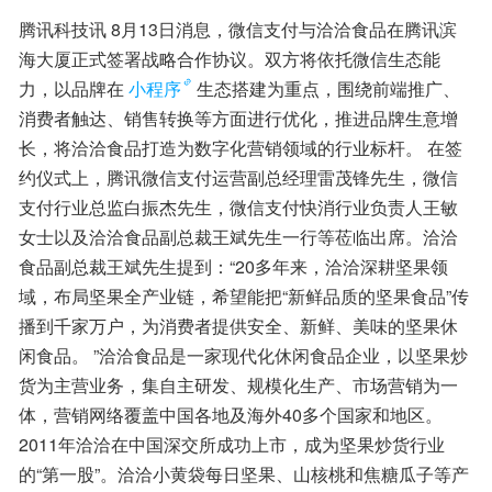
腾讯科技讯 8月13日消息，微信支付与洽洽食品在腾讯滨
海大厦正式签署战略合作协议。双方将依托微信生态能
力，以品牌在
小程序
生态搭建为重点，围绕前端推广、
消费者触达、销售转换等方面进行优化，推进品牌生意增
长，将洽洽食品打造为数字化营销领域的行业标杆。 在签
约仪式上，腾讯微信支付运营副总经理雷茂锋先生，微信
支付行业总监白振杰先生，微信支付快消行业负责人王敏
女士以及洽洽食品副总裁王斌先生一行等莅临出席。洽洽
食品副总裁王斌先生提到：“20多年来，洽洽深耕坚果领
域，布局坚果全产业链，希望能把“新鲜品质的坚果食品”传
播到千家万户，为消费者提供安全、新鲜、美味的坚果休
闲食品。 ”洽洽食品是一家现代化休闲食品企业，以坚果炒
货为主营业务，集自主研发、规模化生产、市场营销为一
体，营销网络覆盖中国各地及海外40多个国家和地区。
2011年洽洽在中国深交所成功上市，成为坚果炒货行业
的“第一股”。洽洽小黄袋每日坚果、山核桃和焦糖瓜子等产