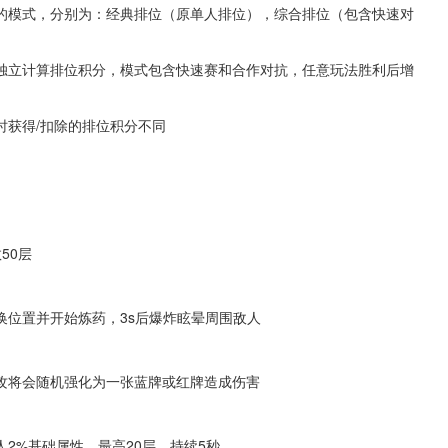
型的模式，分别为：经典排位（原单人排位），综合排位（包含快速对
独立计算排位积分，模式包含快速赛和合作对抗，任意玩法胜利后增
时获得/扣除的排位积分不同
50层
换位置并开始炼药，3s后爆炸眩晕周围敌人
攻将会随机强化为一张蓝牌或红牌造成伤害
2%基础属性，最高20层，持续5秒