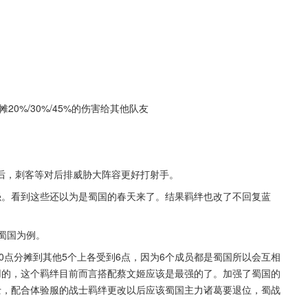
20%/30%/45%的伤害给其他队友
后，刺客等对后排威胁大阵容更好打射手。
强。看到这些还以为是蜀国的春天来了。结果羁绊也改了不回复蓝
蜀国为例。
30点分摊到其他5个上各受到6点，因为6个成员都是蜀国所以会互相
用的，这个羁绊目前而言搭配蔡文姬应该是最强的了。加强了蜀国的
士，配合体验服的战士羁绊更改以后应该蜀国主力诸葛要退位，蜀战