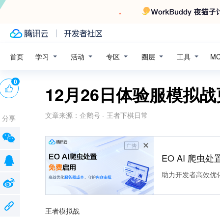
学习
活动
专区
圈层
工具
首页
M
0
12月26日体验服模拟
文章来源：
企鹅号 - 王者下棋日常
分享
广告
EO AI 爬虫
助力开发者高效优
王者模拟战