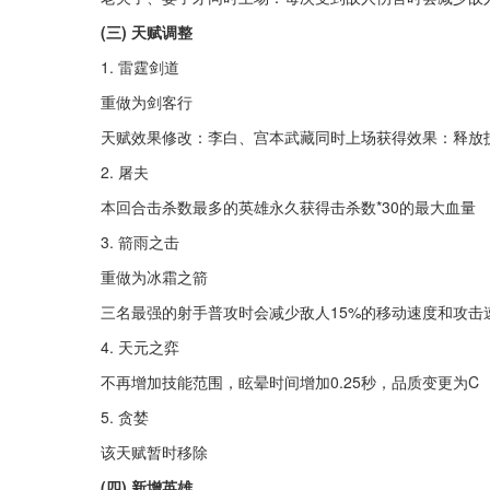
(三) 天赋调整
1. 雷霆剑道
重做为剑客行
天赋效果修改：李白、宫本武藏同时上场获得效果：释放技
2. 屠夫
本回合击杀数最多的英雄永久获得击杀数*30的最大血量
3. 箭雨之击
重做为冰霜之箭
三名最强的射手普攻时会减少敌人15%的移动速度和攻击
4. 天元之弈
不再增加技能范围，眩晕时间增加0.25秒，品质变更为C
5. 贪婪
该天赋暂时移除
(四) 新增英雄