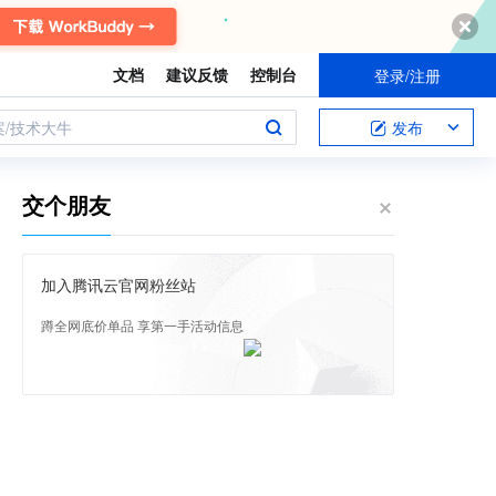
文档
建议反馈
控制台
登录/注册
案/技术大牛
发布
交个朋友
加入腾讯云官网粉丝站
蹲全网底价单品 享第一手活动信息