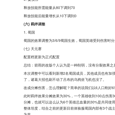
释放技能所需能量从80下调到70
释放技能后能量增长从10下调到0
(六) 羁绊调整
1. 蜀国
蜀国的效果调整为3/6/9蜀国生效，蜀国英雄受到伤害时分摊
(七) 天元赛
配置档更新为正式配置
总结：箭雨的改版个人认为是一种削弱，没有分裂效果之
本次调整中可以看到新增2名蜀国成员，其他成员也有加
了，诸葛大招也刷不动了吕布的乌鸦坐飞机也没了。
改成分摊伤害，怎么理解呢？简单的说我们以6人口刚好6
此时羁绊效果分摊效果为30%，一个英雄收到100点伤害
分摊，也就可以这么认为6个英雄总血量的30%是共同使
整体坦度，结合之前的更新目前体验服蜀国内部有3个战
为首。