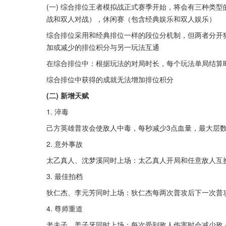
(一) 综合排位王者模拟战正式赛季开始，将会有三种类
战和双人对战），休闲赛（包含经典娱乐和双人娱乐）
综合排位采用和经典排位一样的段位分机制，但两者分开
加或减少的排位积分与另一玩法互通
在综合排位中：根据玩法的对局时长，每个玩法单局结算
综合排位中获得的成就无法增加排位积分
(二) 新增天赋
1. 淬毒
己方英雄普攻会使敌人中毒，每秒减少3点血量，最大层数
2. 意外事故
太乙真人、沈梦溪同时上场：太乙真人开局和任意敌人互
3. 最佳拍档
狄仁杰、李元芳同时上场：狄仁杰每两次普攻后下一次普
4. 尊师重道
老夫子、姜子牙同时上场：每次受到敌人伤害时会减少敌人