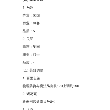
1. 马超
阵营：蜀国
职业：刺客
品质：5
2. 关羽
阵营：蜀国
职业：战士
品质：4
(五) 英雄调整
1. 百里玄策
物理防御与魔法防御从170上调到190
2. 诸葛亮
攻击回蓝效率提升8%
3. 大乔