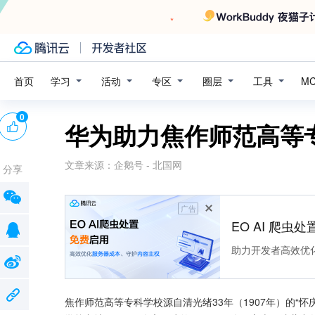
学习
活动
专区
圈层
工具
首页
M
0
华为助力焦作师范高等
文章来源：
企鹅号 - 北国网
分享
广告
EO AI 爬虫
助力开发者高效优
焦作师范高等专科学校源自清光绪33年（1907年）的“