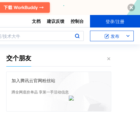
文档
建议反馈
控制台
登录/注册
案/技术大牛
发布
交个朋友
加入腾讯云官网粉丝站
蹲全网底价单品 享第一手活动信息