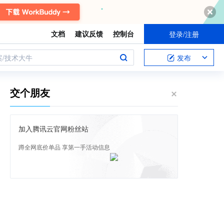
文档
建议反馈
控制台
登录/注册
案/技术大牛
发布
交个朋友
加入腾讯云官网粉丝站
蹲全网底价单品 享第一手活动信息