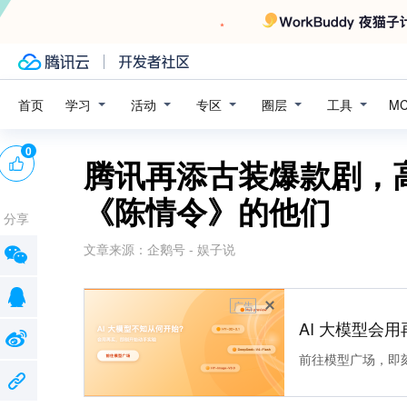
学习
活动
专区
圈层
工具
首页
M
0
腾讯再添古装爆款剧，
《陈情令》的他们
分享
文章来源：
企鹅号 - 娱子说
广告
AI 大模型会用
前往模型广场，即