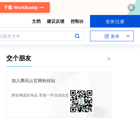
文档
建议反馈
控制台
登录/注册
案/技术大牛
发布
交个朋友
加入腾讯云官网粉丝站
蹲全网底价单品 享第一手活动信息