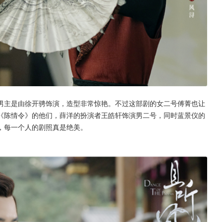
男主是由徐开骋饰演，造型非常惊艳。不过这部剧的女二号傅菁也让
《陈情令》的他们，薛洋的扮演者王皓轩饰演男二号，同时蓝景仪的
，每一个人的剧照真是绝美。