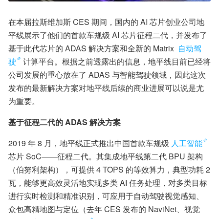
在本届拉斯维加斯 CES 期间，国内的 AI 芯片创业公司地
平线展示了他们的首款车规级 AI 芯片征程二代，并发布了
基于此代芯片的 ADAS 解决方案和全新的 Matrix 
自动驾
驶
计算平台。根据之前透露出的信息，地平线目前已经将
公司发展的重心放在了 ADAS 与智能驾驶领域，因此这次
发布的最新解决方案对地平线后续的商业进展可以说是尤
为重要。
基于征程二代的 ADAS 解决方案
2019 年 8 月，地平线正式推出中国首款车规级
人工智能
芯片 SoC——征程二代。其集成地平线第二代 BPU 架构
（伯努利架构），可提供 4 TOPS 的等效算力，典型功耗 2 
瓦，能够更高效灵活地实现多类 AI 任务处理，对多类目标
进行实时检测和精准识别，可应用于自动驾驶视觉感知、
众包高精地图与定位（去年 CES 发布的 NaviNet、视觉 