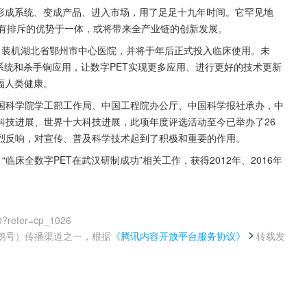
，形成系统、变成产品、进入市场，用了足足十九年时间。它罕见地
又互有排斥的优势于一体，或将带来全产业链的创新发展。
售，装机湖北省鄂州市中心医院，并将于年后正式投入临床使用。未
新系统和杀手锏应用，让数字PET实现更多应用、进行更好的技术更新
福人类健康。
国科学院学工部工作局、中国工程院办公厅、中国科学报社承办，中
科技进展、世界十大科技进展，此项年度评选活动至今已举办了26
烈反响，对宣传、普及科学技术起到了积极和重要的作用。
临床全数字PET在武汉研制成功”相关工作，获得2012年、2016年
0?refer=cp_1026
鹅号）传播渠道之一，根据
《腾讯内容开放平台服务协议》
转载发
。