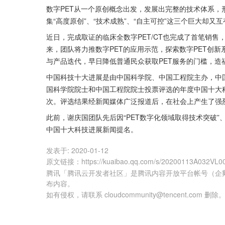
数字PET从一个原创概念出发，发展出完整的技术体系
集“高度原创”、“技术成熟”、“自主可控”这三个巨大却
近日，完成取证的临床全数字PET/CT也完成了首笔销
来，团队将力推数字PET的应用示范，探索数字PET创
与产品迭代，早日降低普通民众获取PET服务的门槛，造
中国科技十大进展是由中国科学院、中国工程院主办，中
国科学院院士和中国工程院院士投票评选的年度中国十大
次。评选结果经新闻媒体广泛报道后，在社会上产生了强
此前，谢庆国团队先后因“PET数字化领域取得技术突破”、“
中国十大科技进展新闻提名。
发表于:
2020-01-12
原文链接
：
https://kuaibao.qq.com/s/20200113A032VL0
腾讯「腾讯云开发者社区」是腾讯内容开放平台帐号（企
布内容。
如有侵权，请联系 cloudcommunity@tencent.com 删除