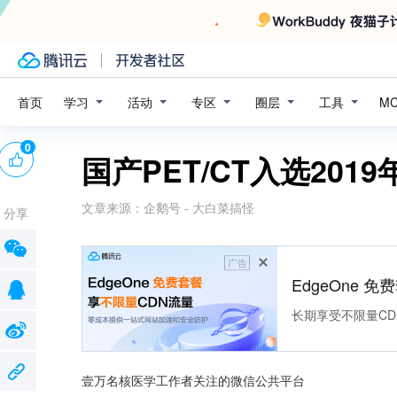
学习
活动
专区
圈层
工具
首页
M
0
国产PET/CT入选20
文章来源：
企鹅号 - 大白菜搞怪
分享
广告
EdgeOne 
长期享受不限量CD
壹万名核医学工作者关注的微信公共平台