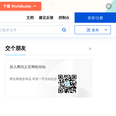
文档
建议反馈
控制台
登录/注册
案/技术大牛
发布
交个朋友
加入腾讯云官网粉丝站
蹲全网底价单品 享第一手活动信息