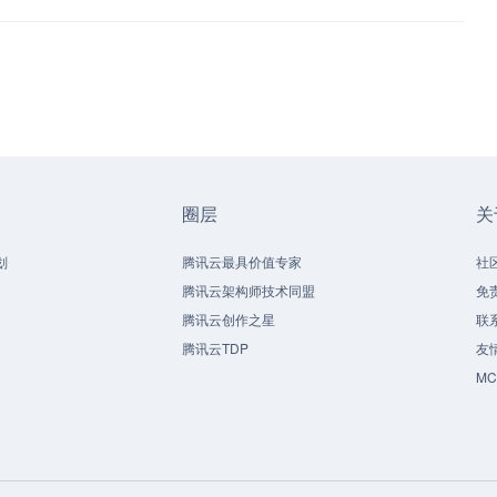
圈层
关
划
腾讯云最具价值专家
社
腾讯云架构师技术同盟
免
腾讯云创作之星
联
腾讯云TDP
友
M