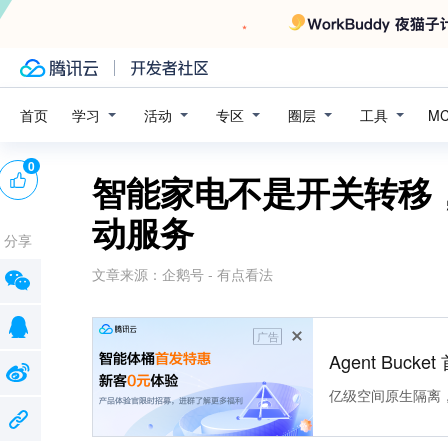
学习
活动
专区
圈层
工具
首页
M
0
智能家电不是开关转移
动服务
分享
文章来源：
企鹅号 - 有点看法
广告
Agent Buck
亿级空间原生隔离