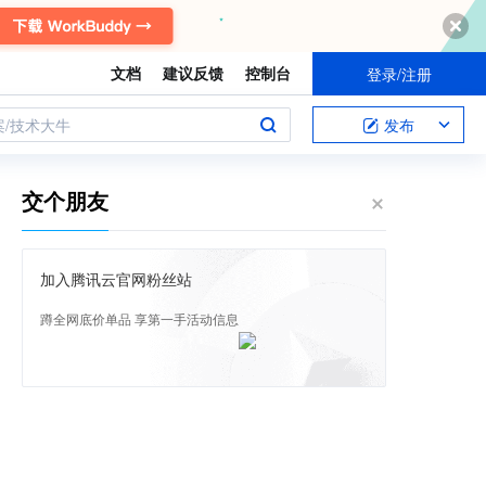
文档
建议反馈
控制台
登录/注册
案/技术大牛
发布
交个朋友
加入腾讯云官网粉丝站
蹲全网底价单品 享第一手活动信息