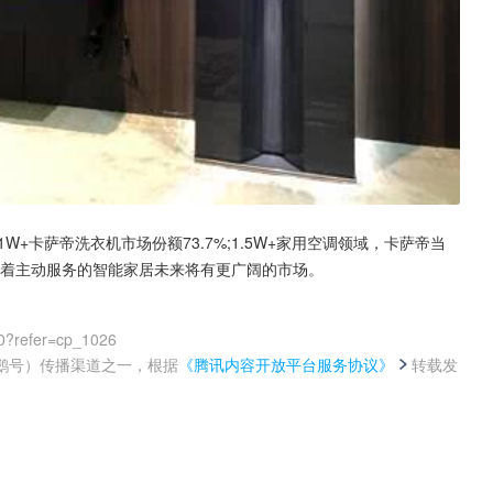
;1W+卡萨帝洗衣机市场份额73.7%;1.5W+家用空调领域，卡萨帝当
预示着主动服务的智能家居未来将有更广阔的市场。
0?refer=cp_1026
鹅号）传播渠道之一，根据
《腾讯内容开放平台服务协议》
转载发
。