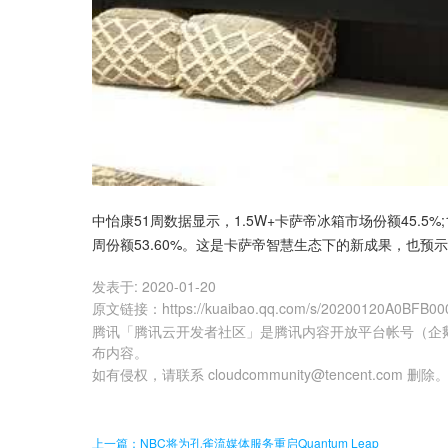
中怡康51周数据显示，1.5W+卡萨帝冰箱市场份额45.5%
周份额53.60%。这是卡萨帝智慧生态下的新成果，也
发表于:
2020-01-20
原文链接
：
https://kuaibao.qq.com/s/20200120A0BFB00
腾讯「腾讯云开发者社区」是腾讯内容开放平台帐号（企
布内容。
如有侵权，请联系 cloudcommunity@tencent.com 删除
上一篇：NBC将为孔雀流媒体服务重启Quantum Leap