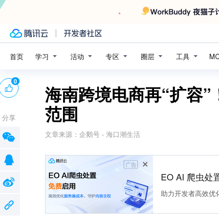
学习
活动
专区
圈层
工具
首页
M
0
海南跨境电商再“扩容”
范围
分享
文章来源：
企鹅号 - 海口潮生活
广告
EO AI 爬虫
助力开发者高效优