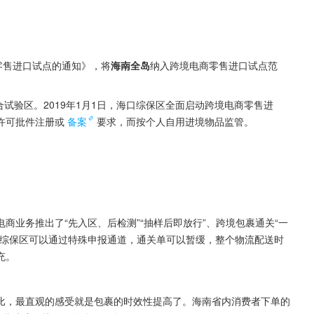
零售进口试点的通知》，将
海南全岛
纳入跨境电商零售进口试点范
合试验区。2019年1月1日，海口综保区全面启动跨境电商零售进
许可批件注册或
备案
要求，而按个人自用进境物品监管。
商业务推出了“先入区、后检测”“抽样后即放行”、跨境包裹通关“一
入综保区可以通过特殊申报通道，通关单可以暂缓，整个物流配送时
充。
式相比，最直观的感受就是包裹的时效性提高了。海南省内消费者下单的