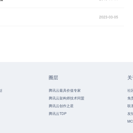
2023-03-05
圈层
关
划
腾讯云最具价值专家
社
腾讯云架构师技术同盟
免
腾讯云创作之星
联
腾讯云TDP
友
M