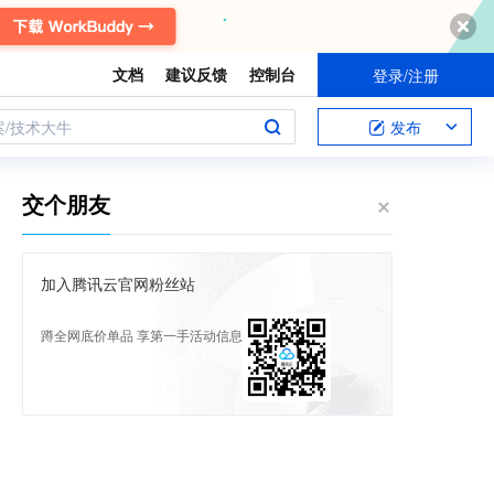
文档
建议反馈
控制台
登录/注册
案/技术大牛
发布
交个朋友
加入腾讯云官网粉丝站
蹲全网底价单品 享第一手活动信息