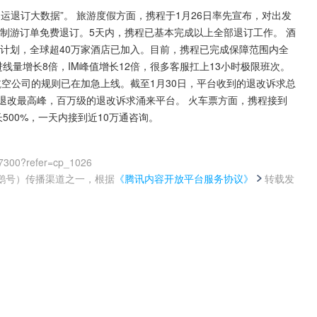
春运退订大数据”。 旅游度假方面，携程于1月26日率先宣布，对出发
定制游订单免费退订。5天内，携程已基本完成以上全部退订工作。 酒
”计划，全球超40万家酒店已加入。目前，携程已完成保障范围内全
线量增长8倍，IM峰值增长12倍，很多客服扛上13小时极限班次。 
航空公司的规则已在加急上线。截至1月30日，平台收到的退改诉求总
退改最高峰，百万级的退改诉求涌来平台。 火车票方面，携程接到
500%，一天内接到近10万通咨询。
17300?refer=cp_1026
鹅号）传播渠道之一，根据
《腾讯内容开放平台服务协议》
转载发
。