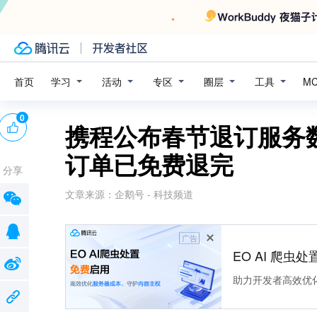
学习
活动
专区
圈层
工具
首页
M
0
携程公布春节退订服务数
订单已免费退完
分享
文章来源：
企鹅号 - 科技频道
广告
EO AI 爬虫
助力开发者高效优