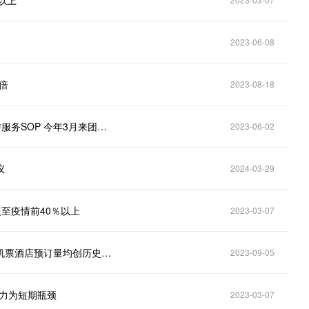
以上
2023-06-08
倍
2023-08-18
港股异动｜携程集团-S（09961）涨超6％ 首推团队游服务SOP 今年3月来团队游订单量同比增长超10倍
2023-06-02
议
2024-03-29
复至疫情前40％以上
2023-03-07
携程集团-S(09961)Q2净营收较2019年同期增近3成 机票酒店预订量均创历史新高
2023-09-05
运力为短期瓶颈
2023-03-07