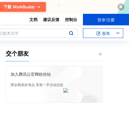
文档
建议反馈
控制台
登录/注册
案/技术大牛
发布
交个朋友
加入腾讯云官网粉丝站
蹲全网底价单品 享第一手活动信息