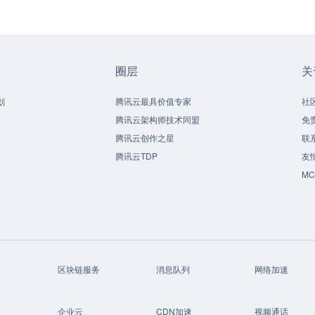
圈层
关
划
腾讯云最具价值专家
社
腾讯云架构师技术同盟
免
腾讯云创作之星
联
腾讯云TDP
友
M
区块链服务
消息队列
网络加速
企业云
CDN加速
视频通话