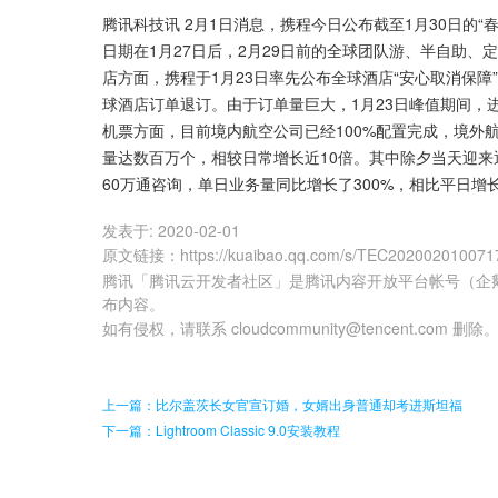
腾讯科技讯 2月1日消息，携程今日公布截至1月30日的“
日期在1月27日后，2月29日前的全球团队游、半自助、
店方面，携程于1月23日率先公布全球酒店“安心取消保障
球酒店订单退订。由于订单量巨大，1月23日峰值期间，进
机票方面，目前境内航空公司已经100%配置完成，境外
量达数百万个，相较日常增长近10倍。其中除夕当天迎来
60万通咨询，单日业务量同比增长了300%，相比平日增长
发表于:
2020-02-01
原文链接
：
https://kuaibao.qq.com/s/TEC20200201007
腾讯「腾讯云开发者社区」是腾讯内容开放平台帐号（企
布内容。
如有侵权，请联系 cloudcommunity@tencent.com 删除
上一篇：比尔盖茨长女官宣订婚，女婿出身普通却考进斯坦福
下一篇：Lightroom Classic 9.0安装教程