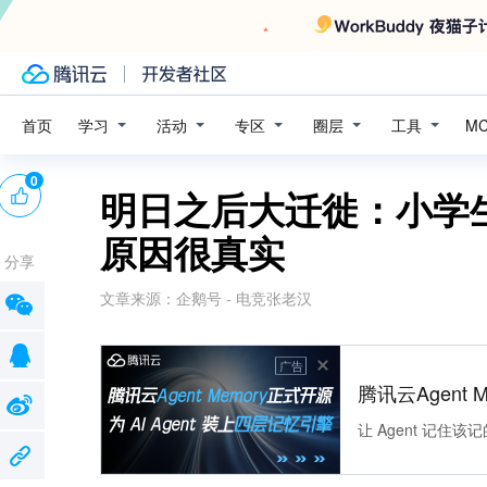
学习
活动
专区
圈层
工具
首页
M
0
明日之后大迁徙：小学
原因很真实
分享
文章来源：
企鹅号 - 电竞张老汉
广告
腾讯云Agent 
让 Agent 记