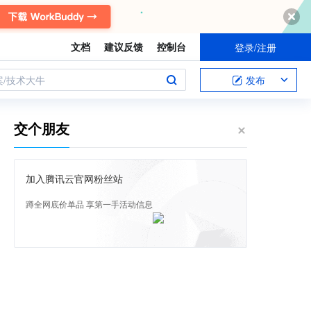
文档
建议反馈
控制台
登录/注册
案/技术大牛
发布
交个朋友
加入腾讯云官网粉丝站
蹲全网底价单品 享第一手活动信息