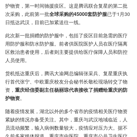
护物资，第一时间驰援疫区。这是腾讯联合复星的第二批
次采购，此前第一批
全球采购的45000套防护服
已于1月30
日抵达武汉，目前已加紧送往一线。
此次新一批捐赠的防护服中，包括了疫区目前急需的医疗
用防护服和防水防护服。前者供医院医护人员在医疗隔离
区救治患者使用，后者则主要提供给医疗保障人员和防控
人员使用。
货机抵达重庆后，腾讯大渝网总编辑张采兵、复星重庆执
行首代张宁、中欧重庆校友分会秘书长敬松现场转交了物
资，
重庆经信委副主任杨丽琼代表接收了捐赠给重庆的防
护物资
。
随着疫情发展，湖北以外的多个省市的疫情相关医疗物资
紧缺的情况亦备受关注。其中，重庆与武汉地域临近，人
员流动频繁，输入病例数量较大，疫情应对压力大。据不
久前多家媒体报道，重庆市中医院、重庆市公共卫生医疗