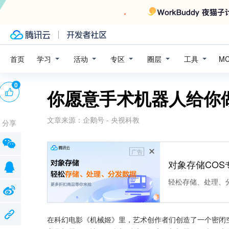
学习
活动
专区
圈层
工具
首页
M
0
你愿意手术机器人给你
文章来源：
企鹅号 - 央视科教
分享
广告
对象存储COS
轻松存储、处理、
在科幻电影《机械姬》里，艺术创作者们创造了一个密闭