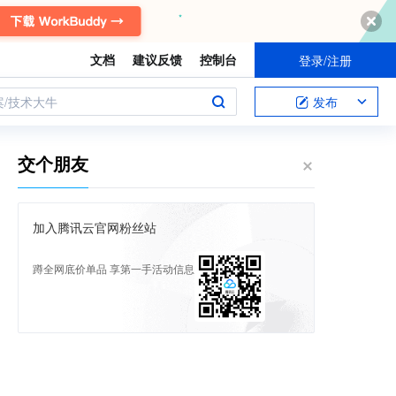
文档
建议反馈
控制台
登录/注册
案/技术大牛
发布
交个朋友
加入腾讯云官网粉丝站
蹲全网底价单品 享第一手活动信息