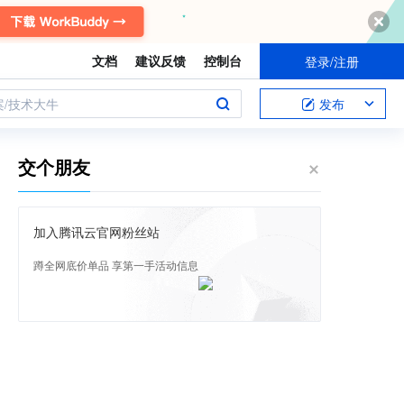
文档
建议反馈
控制台
登录/注册
案/技术大牛
发布
交个朋友
加入腾讯云官网粉丝站
蹲全网底价单品 享第一手活动信息