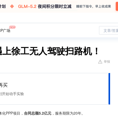
CP广场
文章/答
G遇上徐工无人驾驶扫路机！
举报
再买
刻开始动手实验
化PPP项目，
合同总额5.2亿元
，服务期限为20年。