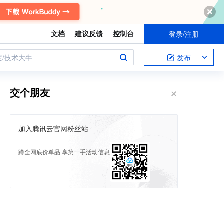
文档
建议反馈
控制台
登录/注册
案/技术大牛
发布
交个朋友
加入腾讯云官网粉丝站
蹲全网底价单品 享第一手活动信息