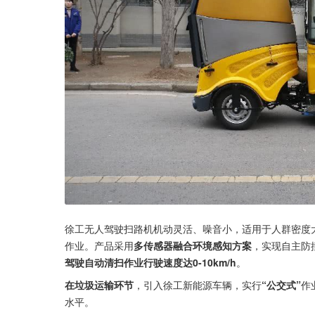
徐工无人驾驶扫路机机动灵活、噪音小，适用于人群密度
作业。产品采用
多传感器融合环境感知方案
，实现自主防
驾驶自动清扫作业行驶速度达0-10km/h
。
在垃圾运输环节
，引入徐工新能源车辆，实行
“公交式”
作
水平。