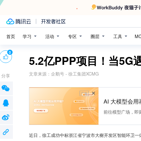
学习
活动
专区
圈层
工具
首页
M
0
5.2亿PPP项目！当5
文章来源：
企鹅号 - 徐工集团XCMG
分享
广告
AI 大模型会用
前往模型广场，即
近日，徐工成功中标浙江省宁波市大榭开发区智能环卫一体