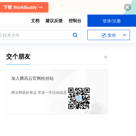
文档
建议反馈
控制台
登录/注册
案/技术大牛
发布
交个朋友
加入腾讯云官网粉丝站
蹲全网底价单品 享第一手活动信息