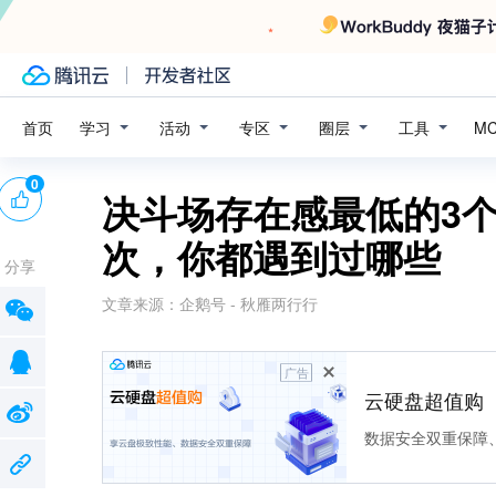
学习
活动
专区
圈层
工具
首页
M
0
决斗场存在感最低的3
次，你都遇到过哪些
分享
文章来源：
企鹅号 - 秋雁两行行
广告
云硬盘超值购
数据安全双重保障