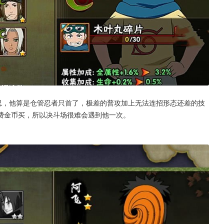
忍，他算是仓管忍者只首了，极差的普攻加上无法连招形态还差的技
费金币买，所以决斗场很难会遇到他一次。