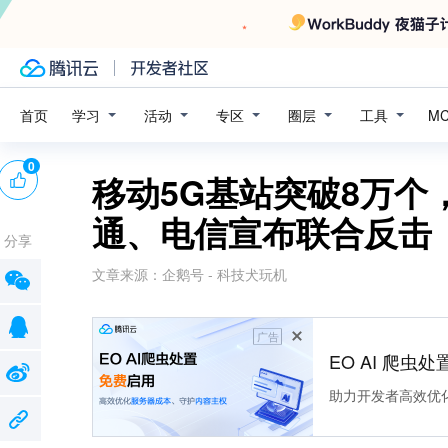
学习
活动
专区
圈层
工具
首页
M
0
移动5G基站突破8万个
通、电信宣布联合反击
分享
文章来源：
企鹅号 - 科技犬玩机
广告
EO AI 爬虫
助力开发者高效优