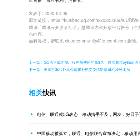
量资费，最终有利于消费者。
发表于:
2020-03-09
原文链接
：
https://kuaibao.qq.com/s/20200309A0URIW
腾讯「腾讯云开发者社区」是腾讯内容开放平台帐号（企
布内容。
如有侵权，请联系 cloudcommunity@tencent.com 删除
上一篇：GO语言成为鹅厂程序员使用的第3名，首次超过python语
下一篇：美国打车和外卖公司将补贴受疫情影响司机和外卖员
相关
快讯
电信、联通就5G表态，移动措手不及，网友：好日子
中国移动被孤立，联通、电信联合宣布决定，移动用