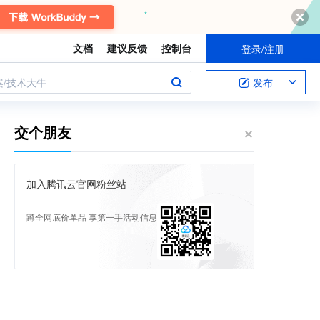
文档
建议反馈
控制台
登录/注册
案/技术大牛
发布
交个朋友
加入腾讯云官网粉丝站
蹲全网底价单品 享第一手活动信息