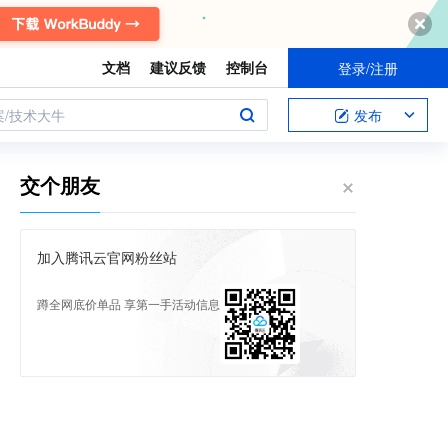
文档
建议反馈
控制台
登录/注册
案/技术大牛
发布
交个朋友
加入腾讯云官网粉丝站
蹲全网底价单品 享第一手活动信息