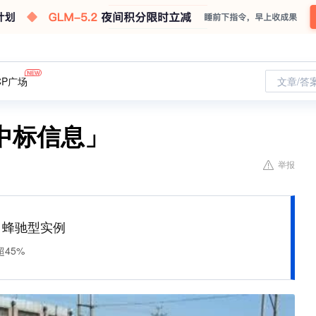
CP广场
文章/答
中标信息」
举报
M 蜂驰型实例
45%