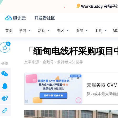
学习
活动
专区
圈层
工具
首页
M
0
「缅甸电线杆采购项目
文章来源：
企鹅号 - 前行者未知世界
分享
广告
云服务器 CV
算力成本最大降幅超