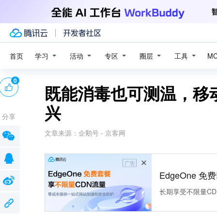
学习
活动
专区
圈层
工具
首页
M
0
既能消毒也可测温，移
兴
分享
文章来源：
企鹅号 - 京客网
广告
EdgeOne 
长期享受不限量CD