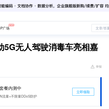
CP广场
文章/答
动5G无人驾驶消毒车亮相嘉
举报
免费套餐内测中
立即领取
N流量+不限量DDoS防护