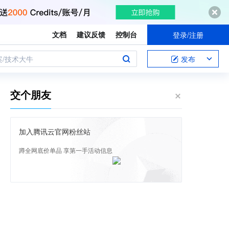
文档
建议反馈
控制台
登录/注册
案/技术大牛
发布
交个朋友
加入腾讯云官网粉丝站
蹲全网底价单品 享第一手活动信息