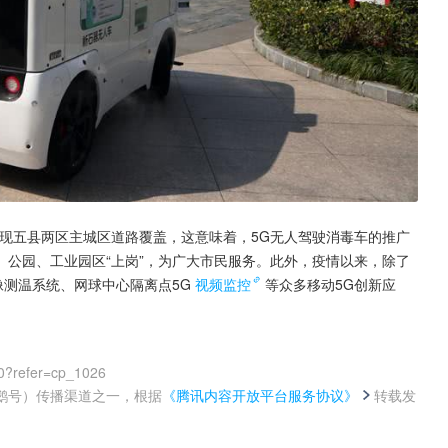
现五县两区主城区道路覆盖，这意味着，5G无人驾驶消毒车的推广
公园、工业园区“上岗”，为广大市民服务。此外，疫情以来，除了
像测温系统、网球中心隔离点5G
视频监控
等众多移动5G创新应
0?refer=cp_1026
鹅号）传播渠道之一，根据
《腾讯内容开放平台服务协议》
转载发
。