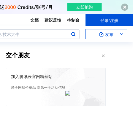
文档
建议反馈
控制台
登录/注册
案/技术大牛
发布
交个朋友
加入腾讯云官网粉丝站
蹲全网底价单品 享第一手活动信息