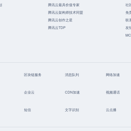
划
腾讯云最具价值专家
社
腾讯云架构师技术同盟
免
腾讯云创作之星
联
腾讯云TDP
友
M
区块链服务
消息队列
网络加速
企业云
CDN加速
视频通话
短信
文字识别
云点播