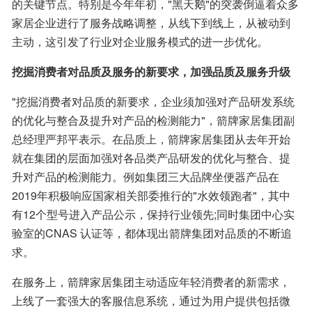
的关键节点。特别是今年年初，"黑天鹅"的突袭倒逼着众多
家居企业进行了服务战略调整，从线下到线上，从被动到
主动，这引发了行业对企业服务模式的进一步优化。
挖掘消费者对品质及服务的新要求，加强品质及服务升级
"挖掘消费者对品质的新要求，企业须加强对产品研发系统
的优化与整合及提升对产品的检测能力"，箭牌家居集团副
总经理严邦平表示。在品质上，箭牌家居集团从去年开始
就在集团的层面加强对各品类产品研发的优化与整合、提
升对产品的检测能力。例如集团三大品牌坐便器产品在
2019年积极响应国家相关部委推行的"水效领跑者"，其中
有12个型号进入产品公示，保持行业领先;同时集团中心实
验室的CNAS 认证等，都体现出箭牌集团对品质的不断追
求。
在服务上，箭牌家居集团主动适应年轻消费者的新需求，
上线了一套强大的客服信息系统，通过为用户提供包括微