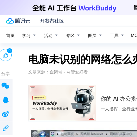
学习
活动
专区
圈层
工具
首页
M
0
电脑未识别的网络怎么
文章来源：
企鹅号 - 网管爱好者
分享
广告
你的 AI 办公搭子
一人指挥，全行业