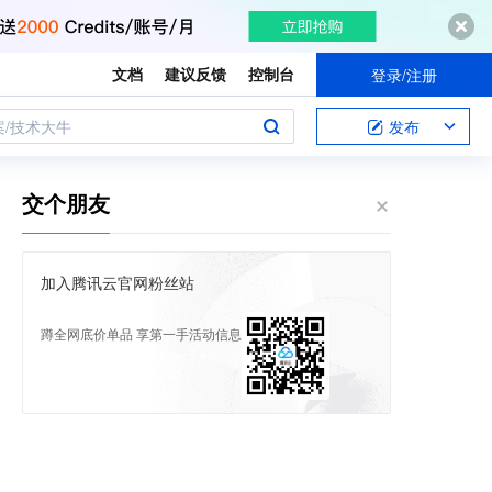
文档
建议反馈
控制台
登录/注册
案/技术大牛
发布
交个朋友
加入腾讯云官网粉丝站
蹲全网底价单品 享第一手活动信息