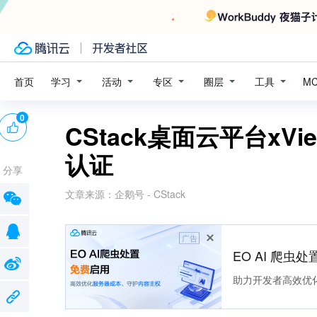
学习
活动
专区
圈层
工具
首页
M
0
CStack桌面云平台x
认证
分享
文章来源：
企鹅号 - CStack
广告
EO AI 爬虫
助力开发者高效优