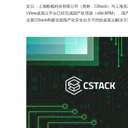
近日，上海酷栈科技有限公司（简称：CStack）与上海兆
xView桌面云平台已经完成国产处理器（x86/ARM
志着CStack构建全面国产化安全自主可控的桌面云解决