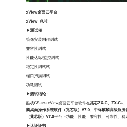
xView桌面云平台
xView  兆芯
▶测试项
：
镜像安装制作测试
兼容性测试
性能达标/监控测试
稳定性测试试
端口扫描测试
功耗测试
▶测试结论
：
酷栈CStack xView桌面云平台软件在
兆芯ZX-C
、
ZX-C+
、
麟桌面操作系统软件（兆芯版）V7.0
、
中标麒麟高级服务器
（兆芯版）V7.0
平台上功能、性能、兼容性、可靠性、稳
▶认证证书
：