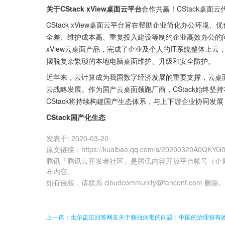
关于CStack xView桌面云平台
合作共赢！CStack桌面
CStack xView桌面云平台旨在帮助企业简化办公环
全差、维护成本高、重复投入建设等制约企业高效办公的
xView云桌面产品，完成了企业及个人的IT系统整体上
摆脱复杂繁琐的本地电脑桌面维护、升级和安全防护。
近年来，云计算成为我国数字经济发展的重要支撑，云桌面
云战略发展。作为国产云桌面领跑厂商，CStack始终
CStack将持续构建国产生态体系，与上下游企业协同发
CStack国产化生态
发表于:
2020-03-20
原文链接
：
https://kuaibao.qq.com/s/20200320A0QKYG
腾讯「腾讯云开发者社区」是腾讯内容开放平台帐号（企
布内容。
如有侵权，请联系 cloudcommunity@tencent.com 删除
上一篇：比尔盖茨回答网友关于新冠病毒的问题：中国的治理很有