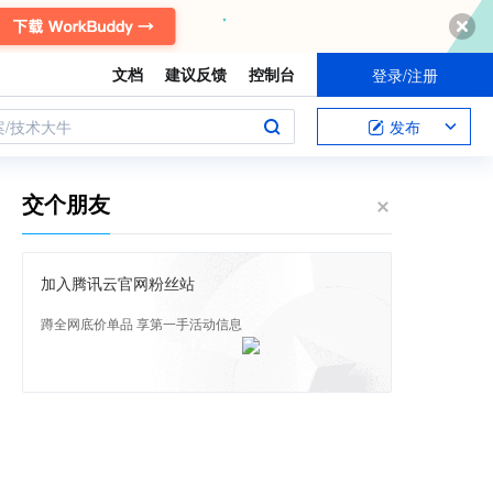
文档
建议反馈
控制台
登录/注册
案/技术大牛
发布
交个朋友
加入腾讯云官网粉丝站
蹲全网底价单品 享第一手活动信息