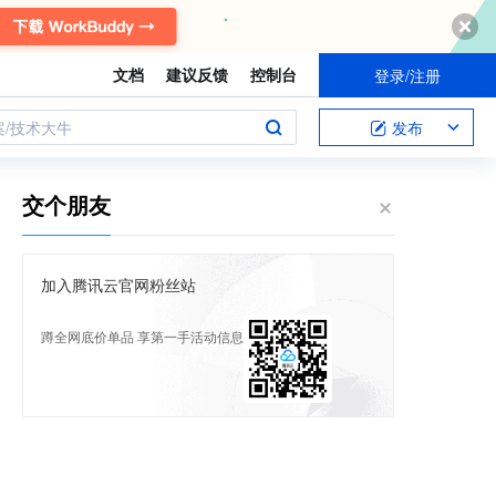
文档
建议反馈
控制台
登录/注册
案/技术大牛
发布
交个朋友
加入腾讯云官网粉丝站
蹲全网底价单品 享第一手活动信息