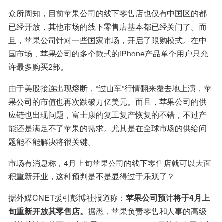
众所周知，目前苹果公司的线下零售店也仅有中国区的都
已经开放，其他市场的线下零售店基本都已经关门了。而
且，苹果公司针对一些国家市场，开启了限购模式。在中
国市场，苹果公司的多个款式的iPhone产品单个用户只允
许最多购买2部。
由于美股接连出现熔断，“过山车”行情翻来覆去地上演，苹
果公司的市值也再次跌破万亿美元。而且，苹果公司的供
应链也出现问题，富士康的复工复产恢复的不错，不过产
能还是满足不了苹果的需求。尤其是在全球市场的供给问
题能不能解决将很关键。
市场有消息称，4月上旬苹果公司的线下零售店就可以大面
积重新开业，这种预判是不是显得过于乐观了？
据外媒CNET援引彭博社报道称：
苹果公司预计将于4月上
旬重新开放其零售店。
据悉，苹果负责零售和人事的高级